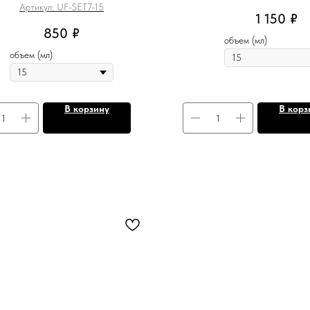
Артикул:
UF-SET7-15
1 150
₽
850
₽
объем (мл)
объем (мл)
В корзину
В корз