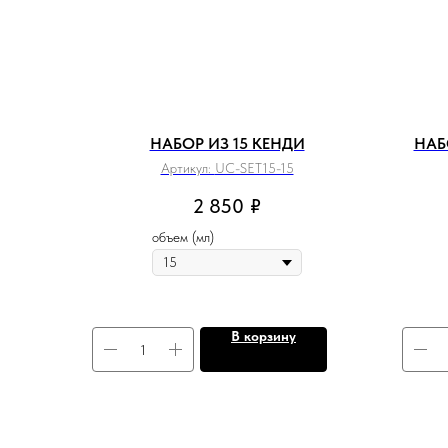
НАБОР ИЗ 15 КЕНДИ
НАБ
Артикул:
UC-SET15-15
2 850
₽
объем (мл)
В корзину