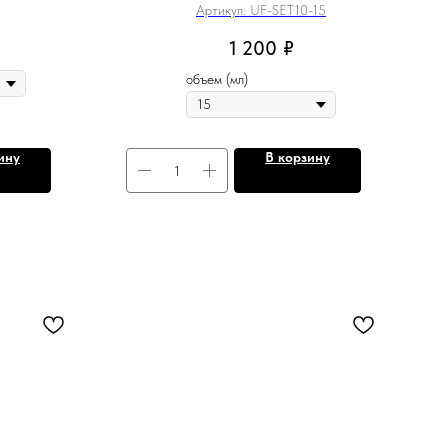
Артикул:
UF-SET10-15
1 200
₽
объем (мл)
ину
В корзину