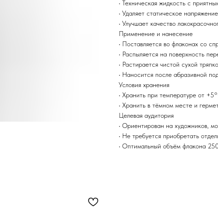
• Техническая жидкость с приятны
• Удаляет статическое напряжение
• Улучшает качество лакокрасочно
Применение и нанесение
• Поставляется во флаконах со сп
• Распыляется на поверхность пер
• Растирается чистой сухой тряпк
• Наносится после абразивной по
Условия хранения
• Хранить при температуре от +5
• Хранить в тёмном месте и герме
Целевая аудитория
• Ориентирован на художников, мо
• Не требуется приобретать отдел
• Оптимальный объём флакона 25