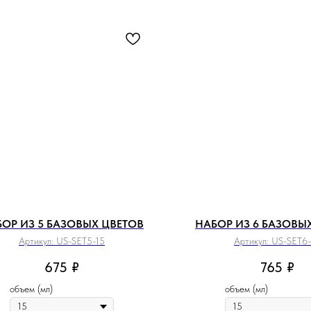
ОР ИЗ 5 БАЗОВЫХ ЦВЕТОВ
НАБОР ИЗ 6 БАЗОВЫ
Артикул:
US-SET5-15
Артикул:
US-SET6-
675
₽
765
₽
объем (мл)
объем (мл)