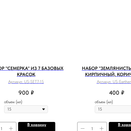
Р "СЕМЕРКА" ИЗ 7 БАЗОВЫХ
НАБОР "ЗЕМЛЯНИСТЫЕ
КРАСОК
КИРПИЧНЫЙ, КОРИ
Артикул:
US-SET7-15
Артикул:
US-Earthe
900
₽
400
₽
объем (мл)
объем (мл)
В корзину
В корз