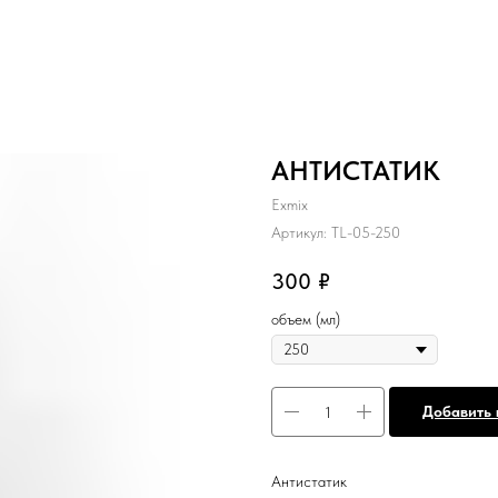
АНТИСТАТИК
Exmix
Артикул:
TL-05-250
300
₽
объем (мл)
Добавить 
Антистатик