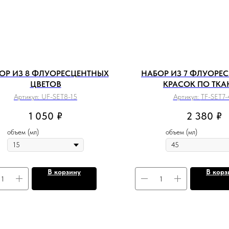
ОР ИЗ 8 ФЛУОРЕСЦЕНТНЫХ
НАБОР ИЗ 7 ФЛУОРЕ
ЦВЕТОВ
КРАСОК ПО ТК
Артикул:
UF-SET8-15
Артикул:
TF-SET7-
1 050
₽
2 380
₽
объем (мл)
объем (мл)
В корзину
В корз