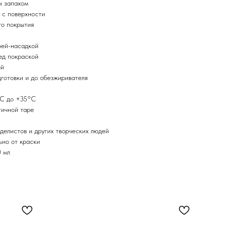
м запахом
 с поверхности
го покрытия
рей-насадкой
ед покраской
ой
дготовки и до обезжиривателя
°С до +35°С
тичной таре
делистов и других творческих людей
ьно от краски
0 мл