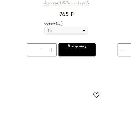
Артикул:
US-Secondary-15
765
₽
объем (мл)
В корзину