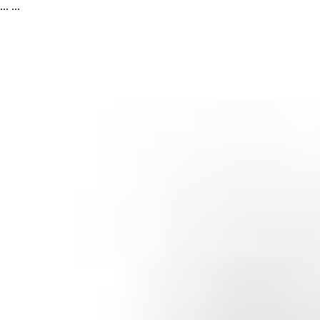
...
...