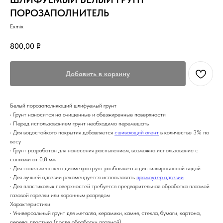
ПОРОЗАПОЛНИТЕЛЬ
Exmix
800,00
₽
Добавить в корзину
Белый порозаполняющий шлифуемый грунт
• Грунт наносится на очищенные и обезжиренные поверхности
• Перед использованием грунт необходимо перемешать
• Для водостойкого покрытия добавляется
сшивающий агент
в количестве 3% по
весу
• Грунт разработан для нанесения распылением, возможно использование с
соплами от 0.8 мм
• Для сопел меньшего диаметра грунт разбавляется дистиллированной водой
• Для лучшей адгезии рекомендуется использовать
промоутер адгезии
• Для пластиковых поверхностей требуется предварительная обработка плазмой
газовой горелки или коронным разрядом
Характеристики
• Универсальный грунт для металла, керамики, камня, стекла, бумаги, картона,
дерева, пластика (после обработки плазмой)