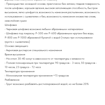
• Преимущества: на водной основе, практически без запаха, гладкая поверхность
после шлифовки, хорошая адгезия, высокая заполняющая способность, быстрое
высыхание, легко шлифуется, возможность нанесения распылением, возможность
использования с сшивателем и без, возможность нанесения множества слоев,
межслойная сушка
Шлифовка
• Черновая шлифовка возможна любыми абразивными материалами
• Шлифовка под покраску: Р-500 или Р-600 абразивными кругами без воды,
Р-800 или Р-1000 абразивной бумагой с водой (только при использовании
грунта с сшивателем)
Основа связующего
• Акриловая дисперсия специального назначения
Время высыхания
• На отлип 30-40 минут в зависимости от температуры и влажности
• Полная полимеризация при температуре: 90 градусов - 3 часа, 50 градусов -
10 часов, 23 градуса - 72 часа
Температура применения
• Минимальная температура применения +15 градусов
Разбавление
• Грунт возможно разбавлять дистиллированной водой, но не более 20%