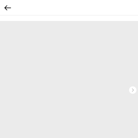
...
...