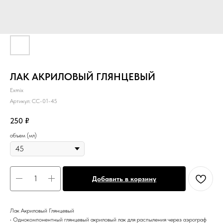
ЛАК АКРИЛОВЫЙ ГЛЯНЦЕВЫЙ
Exmix
Артикул:
CC-01-45
250
₽
объем (мл)
Добавить в корзину
Лак Акриловый Глянцевый
• Однокомпонентный глянцевый акриловый лак для распыления через аэрограф