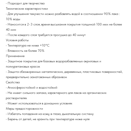
• Подходит для творчества
Технические характеристики
• Для улучшения текучести можно разбавлять водой в соотношении 90% лака :
10% воды
• Наносится в 2-3 слоя, время высыхания покрытия толщиной 100 мкм не более
40 мин
• После каждого слоя требуется просушка до 40 минут
Условия работы
• Температура не ниже +10°С
• Влажность не более 70%
Применение
• Защитное покрытие для базовых водоразбавляемых акриловых и
полиуретановых красок
• Защита обезжиренных металлических, деревянных, пластиковых поверхностей,
предварительно заматованных абразивом
Свойства
• Атмосферостойкий и водостойкий
• Не имеет сильного запаха, характерного для лаков на органических
растворителях
• Может использоваться в домашних условиях
Меры предосторожности
• Избегать попадания на кожу, в глаза, дыхательную систему
• Беречь от детей, не хранить при температуре ниже нуля