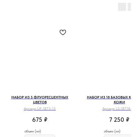
НАБОР ИЗ 5 ФЛУОРЕСЦЕНТНЫХ
НАБОР ИЗ 18 БАЗОВЫХ КРА
ЦВЕТОВ
КОЖИ
Артикул:
UF-SET5-15
Артикул:
LS-SET18-50
675
₽
7 250
₽
объем (мл)
объем (мл)