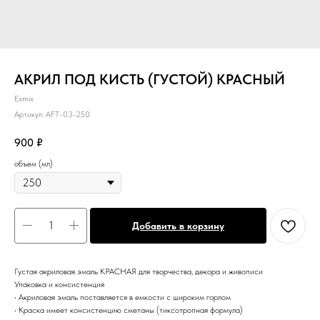
АКРИЛ ПОД КИСТЬ (ГУСТОЙ) КРАСНЫЙ
Exmix
Артикул:
AFT-03-250
900
₽
объем (мл)
Добавить в корзину
Густая акриловая эмаль КРАСНАЯ для творчества, декора и живописи
Упаковка и консистенция
• Акриловая эмаль поставляется в емкости с широким горлом
• Краска имеет консистенцию сметаны (тиксотропная формула)