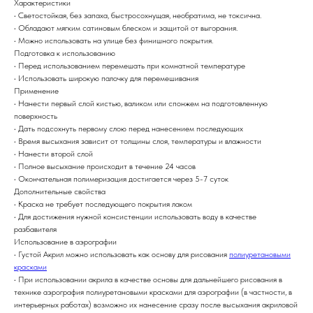
Характеристики
• Светостойкая, без запаха, быстросохнущая, необратима, не токсична.
• Обладают мягким сатиновым блеском и защитой от выгорания.
• Можно использовать на улице без финишного покрытия.
Подготовка к использованию
• Перед использованием перемешать при комнатной температуре
• Использовать широкую палочку для перемешивания
Применение
• Нанести первый слой кистью, валиком или спонжем на подготовленную
поверхность
• Дать подсохнуть первому слою перед нанесением последующих
• Время высыхания зависит от толщины слоя, температуры и влажности
• Нанести второй слой
• Полное высыхание происходит в течение 24 часов
• Окончательная полимеризация достигается через 5-7 суток
Дополнительные свойства
• Краска не требует последующего покрытия лаком
• Для достижения нужной консистенции использовать воду в качестве
разбавителя
Использование в аэрографии
• Густой Акрил можно использовать как основу для рисования
полиуретановыми
красками
• При использовании акрила в качестве основы для дальнейшего рисования в
технике аэрография полиуретановыми красками для аэрографии (в частности, в
интерьерных работах) возможно их нанесение сразу после высыхания акриловой