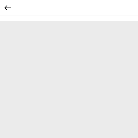
...
...