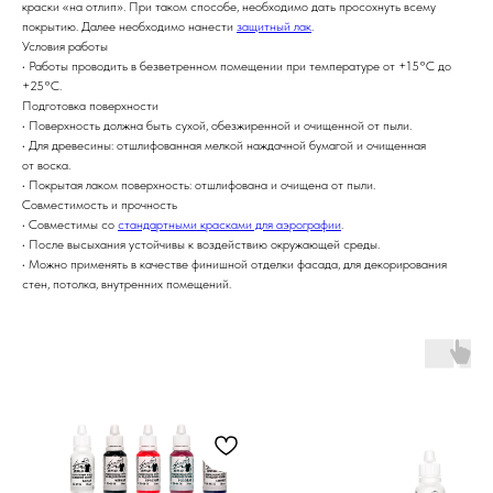
краски «на отлип». При таком способе, необходимо дать просохнуть всему
покрытию. Далее необходимо нанести
защитный лак
.
Условия работы
• Работы проводить в безветренном помещении при температуре от +15°С до
+25°С.
Подготовка поверхности
• Поверхность должна быть сухой, обезжиренной и очищенной от пыли.
• Для древесины: отшлифованная мелкой наждачной бумагой и очищенная
от воска.
• Покрытая лаком поверхность: отшлифована и очищена от пыли.
Совместимость и прочность
• Совместимы со
стандартными красками для аэрографии
.
• После высыхания устойчивы к воздействию окружающей среды.
• Можно применять в качестве финишной отделки фасада, для декорирования
стен, потолка, внутренних помещений.