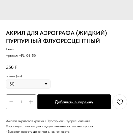
АКРИЛ ДЛЯ АЭРОГРАФА (ЖИДКИЙ)
ПУРПУРНЫЙ ФЛУОРЕСЦЕНТНЫЙ
Exmix
Артикул:
AFL-04-50
350
₽
объем (мл)
Добавить в корзину
Жидкая акриловая краска «Пурпурная Флуоресцентная»
Характеристики жидких флуоресцентных акриловых красок
• Высокая яркость даже при дневном свете.