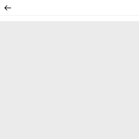
...
...