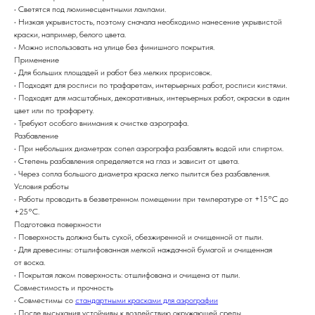
• Светятся под люминесцентными лампами.
• Низкая укрывистость, поэтому сначала необходимо нанесение укрывистой
краски, например, белого цвета.
• Можно использовать на улице без финишного покрытия.
Применение
• Для больших площадей и работ без мелких прорисовок.
• Подходят для росписи по трафаретам, интерьерных работ, росписи кистями.
• Подходят для масштабных, декоративных, интерьерных работ, окраски в один
цвет или по трафарету.
• Требуют особого внимания к очистке аэрографа.
Разбавление
• При небольших диаметрах сопел аэрографа разбавлять водой или спиртом.
• Степень разбавления определяется на глаз и зависит от цвета.
• Через сопла большого диаметра краска легко пылится без разбавления.
Условия работы
• Работы проводить в безветренном помещении при температуре от +15°С до
+25°С.
Подготовка поверхности
• Поверхность должна быть сухой, обезжиренной и очищенной от пыли.
• Для древесины: отшлифованная мелкой наждачной бумагой и очищенная
от воска.
• Покрытая лаком поверхность: отшлифована и очищена от пыли.
Совместимость и прочность
• Совместимы со
стандартными красками для аэрографии
• После высыхания устойчивы к воздействию окружающей среды.