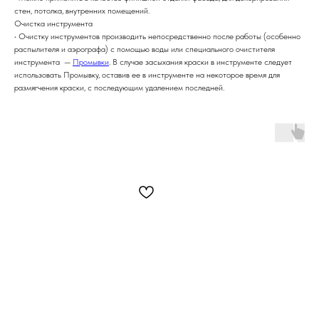
стен, потолка, внутренних помещений.
Очистка инструмента
• Очистку инструментов производить непосредственно после работы (особенно
распылителя и аэрографа) с помощью воды или специального очистителя
инструмента —
Промывки
. В случае засыхания краски в инструменте следует
использовать Промывку, оставив ее в инструменте на некоторое время для
размягчения краски, с последующим удалением последней.