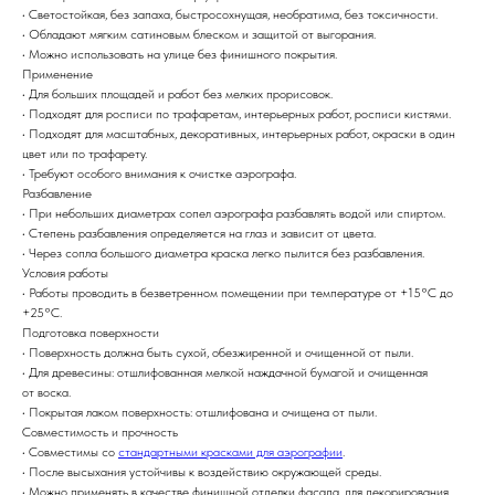
• Светостойкая, без запаха, быстросохнущая, необратима, без токсичности.
• Обладают мягким сатиновым блеском и защитой от выгорания.
• Можно использовать на улице без финишного покрытия.
Применение
• Для больших площадей и работ без мелких прорисовок.
• Подходят для росписи по трафаретам, интерьерных работ, росписи кистями.
• Подходят для масштабных, декоративных, интерьерных работ, окраски в один
цвет или по трафарету.
• Требуют особого внимания к очистке аэрографа.
Разбавление
• При небольших диаметрах сопел аэрографа разбавлять водой или спиртом.
• Степень разбавления определяется на глаз и зависит от цвета.
• Через сопла большого диаметра краска легко пылится без разбавления.
Условия работы
• Работы проводить в безветренном помещении при температуре от +15°С до
+25°С.
Подготовка поверхности
• Поверхность должна быть сухой, обезжиренной и очищенной от пыли.
• Для древесины: отшлифованная мелкой наждачной бумагой и очищенная
от воска.
• Покрытая лаком поверхность: отшлифована и очищена от пыли.
Совместимость и прочность
• Совместимы со
стандартными красками для аэрографии
.
• После высыхания устойчивы к воздействию окружающей среды.
• Можно применять в качестве финишной отделки фасада, для декорирования