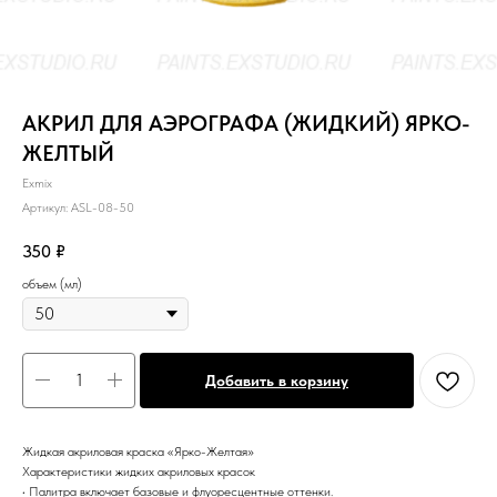
АКРИЛ ДЛЯ АЭРОГРАФА (ЖИДКИЙ) ЯРКО-
ЖЕЛТЫЙ
Exmix
Артикул:
ASL-08-50
350
₽
объем (мл)
Добавить в корзину
Жидкая акриловая краска «Ярко-Желтая»
Характеристики жидких акриловых красок
• Палитра включает базовые и флуоресцентные оттенки.