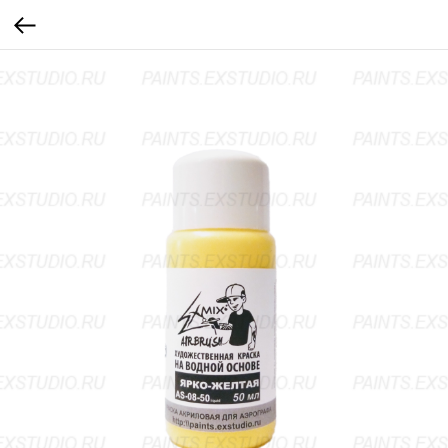
...
...