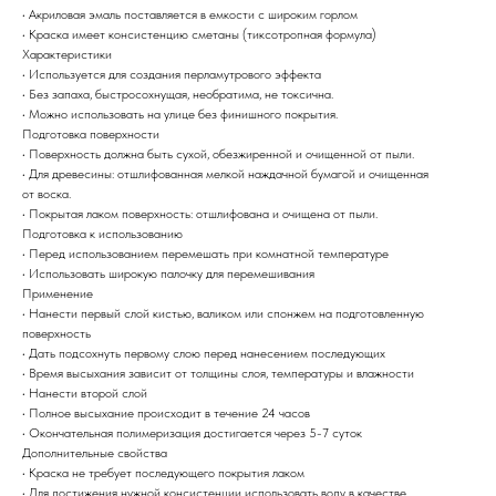
• Акриловая эмаль поставляется в емкости с широким горлом
• Краска имеет консистенцию сметаны (тиксотропная формула)
Характеристики
• Используется для создания перламутрового эффекта
• Без запаха, быстросохнущая, необратима, не токсична.
• Можно использовать на улице без финишного покрытия.
Подготовка поверхности
• Поверхность должна быть сухой, обезжиренной и очищенной от пыли.
• Для древесины: отшлифованная мелкой наждачной бумагой и очищенная
от воска.
• Покрытая лаком поверхность: отшлифована и очищена от пыли.
Подготовка к использованию
• Перед использованием перемешать при комнатной температуре
• Использовать широкую палочку для перемешивания
Применение
• Нанести первый слой кистью, валиком или спонжем на подготовленную
поверхность
• Дать подсохнуть первому слою перед нанесением последующих
• Время высыхания зависит от толщины слоя, температуры и влажности
• Нанести второй слой
• Полное высыхание происходит в течение 24 часов
• Окончательная полимеризация достигается через 5-7 суток
Дополнительные свойства
• Краска не требует последующего покрытия лаком
• Для достижения нужной консистенции использовать воду в качестве