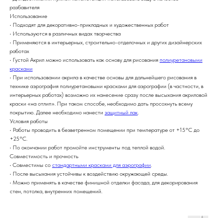
разбавителя
Использование
• Подходят для декоративно-прикладных и художественных работ
• Используются в различных видах творчества
• Применяются в интерьерных, строительно-отделочных и других дизайнерских
работах
• Густой Акрил можно использовать как основу для рисования
полиуретановыми
красками
• При использовании акрила в качестве основы для дальнейшего рисования в
технике аэрография полиуретановыми красками для аэрографии (в частности, в
интерьерных работах) возможно их нанесение сразу после высыхания акриловой
краски «на отлип». При таком способе, необходимо дать просохнуть всему
покрытию. Далее необходимо нанести
защитный лак
.
Условия работы
• Работы проводить в безветренном помещении при температуре от +15°С до
+25°С.
• По окончании работ промойте инструменты под теплой водой.
Совместимость и прочность
• Совместимы со
стандартными красками для аэрографии
.
• После высыхания устойчивы к воздействию окружающей среды.
• Можно применять в качестве финишной отделки фасада, для декорирования
стен, потолка, внутренних помещений.