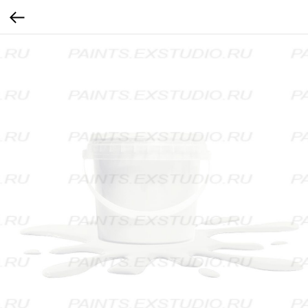
...
...