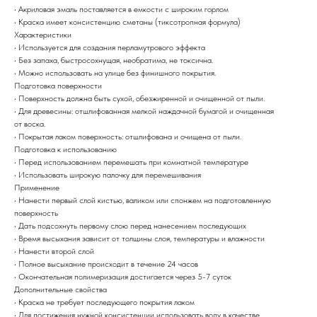
• Акриловая эмаль поставляется в емкости с широким горлом
• Краска имеет консистенцию сметаны (тиксотропная формула)
Характеристики
• Используется для создания перламутрового эффекта
• Без запаха, быстросохнущая, необратима, не токсична.
• Можно использовать на улице без финишного покрытия.
Подготовка поверхности
• Поверхность должна быть сухой, обезжиренной и очищенной от пыли.
• Для древесины: отшлифованная мелкой наждачной бумагой и очищенная
от воска.
• Покрытая лаком поверхность: отшлифована и очищена от пыли.
Подготовка к использованию
• Перед использованием перемешать при комнатной температуре
• Использовать широкую палочку для перемешивания
Применение
• Нанести первый слой кистью, валиком или спонжем на подготовленную
поверхность
• Дать подсохнуть первому слою перед нанесением последующих
• Время высыхания зависит от толщины слоя, температуры и влажности
• Нанести второй слой
• Полное высыхание происходит в течение 24 часов
• Окончательная полимеризация достигается через 5-7 суток
Дополнительные свойства
• Краска не требует последующего покрытия лаком
• Для достижения нужной консистенции использовать воду в качестве