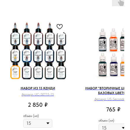
НАБОР ИЗ 15 КЕНДИ
НАБОР "ВТОРИЧНЫЕ ЦВЕТА
БАЗОВЫХ ЦВЕТОВ
Артикул:
UC-SET15-15
Артикул:
US-Secondary-
2 850
₽
765
₽
объем (мл)
объем (мл)