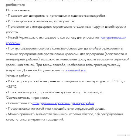
разбавителя
Использование
• Подходят для декоративно-прикладных и художественных работ
• Используются в различных видах творчества
• Применяются в интерьерных, строительно-отделочных и других дизайнерских
работах
• Густой Акрил можно использовать как основу для рисования
полиуретановыми
красками
• При использовании акрила в качестве основы для дальнейшего рисования в
технике аэрография полиуретановыми красками для аэрографии (в частности, в
интерьерных работах) возможно их нанесение сразу после высыхания акриловой
краски «на отлип». При таком способе, необходимо дать просохнуть всему
покрытию. Далее необходимо нанести
защитный лак
.
Условия работы
• Работы проводить в безветренном помещении при температуре от +15°С до
+25°С.
• По окончании работ промойте инструменты под теплой водой.
Совместимость и прочность
• Совместимы со
стандартными красками для аэрографии
.
• После высыхания устойчивы к воздействию окружающей среды.
• Можно применять в качестве финишной отделки фасада, для декорирования
стен, потолка, внутренних помещений.