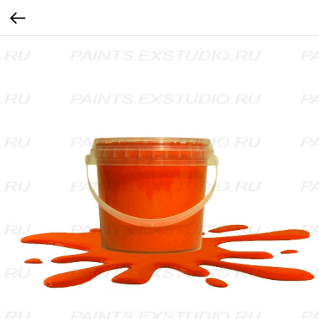
...
...