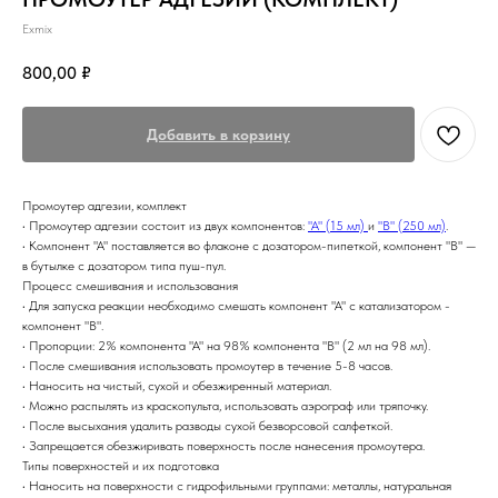
Exmix
800,00
₽
Добавить в корзину
Промоутер адгезии, комплект
• Промоутер адгезии состоит из двух компонентов:
"А" (15 мл)
и
"B" (250 мл)
.
• Компонент "А" поставляется во флаконе с дозатором-пипеткой, компонент "B" —
в бутылке с дозатором типа пуш-пул.
Процесс смешивания и использования
• Для запуска реакции необходимо смешать компонент "А" с катализатором -
компонент "B".
• Пропорции: 2% компонента "А" на 98% компонента "B" (2 мл на 98 мл).
• После смешивания использовать промоутер в течение 5-8 часов.
• Наносить на чистый, сухой и обезжиренный материал.
• Можно распылять из краскопульта, использовать аэрограф или тряпочку.
• После высыхания удалить разводы сухой безворсовой салфеткой.
• Запрещается обезжиривать поверхность после нанесения промоутера.
Типы поверхностей и их подготовка
• Наносить на поверхности с гидрофильными группами: металлы, натуральная