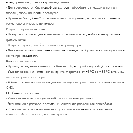
кожа, древесина, стекло, керамика, камень.
• Для поверхностей без гидрофильных групп: обработать плазмой огненной
горелки, затем наносить промоутер.
• Примеры "неудобных" материалов: пластики, резина, латекс, искусственная
кожа, неорганические полимеры.
Результат и рекомендации
• Поверхность готова для нанесения материалов на водной основе: грунтовок,
красок, лаков.
• Результат лучше, чем без применения промоутера.
• Для лучшего понимания технологии рекомендуется обратиться к информации на
сайте производителя.
Важные дополнения
• Промоутер адгезии заменил праймер exmix, который скоро уйдёт из продажи.
• Условия хранения компонентов: при температуре от +5°С до +35°С, в тёмном
месте и герметичной таре.
• Работать с техническими жидкостями в хорошо проветриваемом помещении и в
СИЗ.
Особенности комплекта
• Улучшает адгезию поверхностей с водными материалами.
• Экономичен в расходе, доступен к нанесению различными способами.
• Идеально использовать вместе с кросслинкером exmix для повышения
износостойкости краски, лака или грунта.