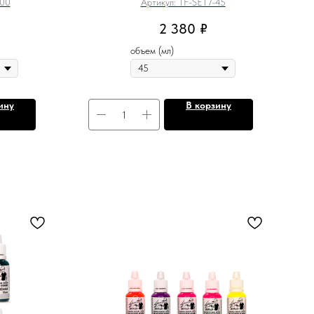
100
Артикул:
TF-SET7-45
2 380
₽
объем (мл)
ину
В корзину