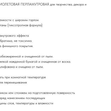
ЛЕТОВАЯ ПЕРЛАМУТРОВАЯ для творчества, декора и
 емкости с широким горлом
таны (тиксотропная формула)
ламутрового эффекта
обратима, не токсична.
ез финишного покрытия.
 обезжиренной и очищенной от пыли.
елкой наждачной бумагой и очищенная от воска.
шлифована и очищена от пыли.
ать при комнатной температуре
для перемешивания
аликом или спонжем на подготовленную поверхность
перед нанесением последующих
щины слоя, температуры и влажности