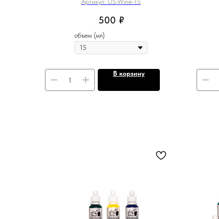
Артикул:
US-Wine-15
500
₽
объем (мл)
В корзину