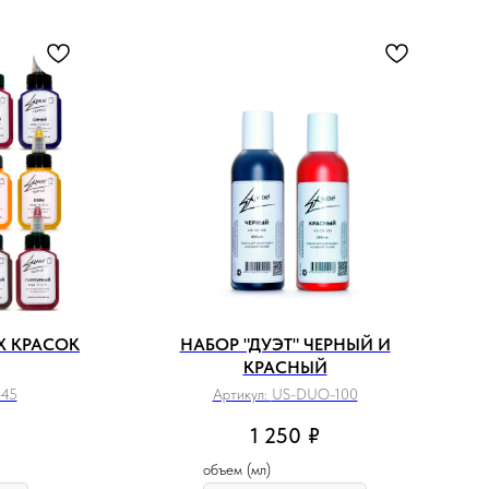
Х КРАСОК
НАБОР "ДУЭТ" ЧЕРНЫЙ И
КРАСНЫЙ
-45
Артикул:
US-DUO-100
1 250
₽
объем (мл)