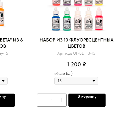
ЕТА" ИЗ 6
НАБОР ИЗ 10 ФЛУОРЕСЦЕНТНЫХ
ТОВ
ЦВЕТОВ
ry-15
Артикул:
UF-SET10-15
1 200
₽
объем (мл)
ину
В корзину