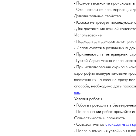
• Полное высыхание происходит в
• Окончательная полимеризация до
Дополнительные свойства
• Краска не требует последующег
• Для достижения нужной консисте
Использование
• Подходят для декоративно-прик
• Используются в различных видах
• Применяются в интерьерных, ст
• Густой Акрил можно использоват
• При использовании акрила в кач
аэрография полиуретановыми крас
возможно их нанесение сразу пос
способе, необходимо дать просох
лак
.
Условия работы
• Работы проводить в безветренн
• По окончании работ промойте и
Совместимость и прочность
• Совместимы со
стандартными кр
• После высыхания устойчивы к в