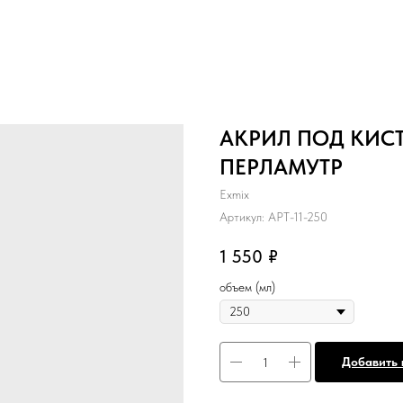
АКРИЛ ПОД КИС
ПЕРЛАМУТР
Exmix
Артикул:
APT-11-250
1 550
₽
объем (мл)
Добавить 