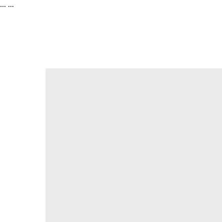
...
...