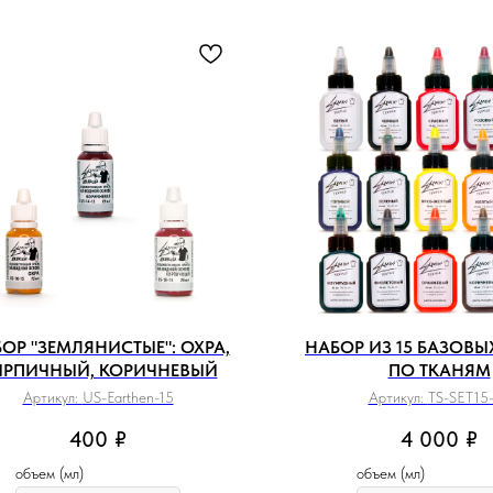
ОР "ЗЕМЛЯНИСТЫЕ": ОХРА,
НАБОР ИЗ 15 БАЗОВЫ
ИРПИЧНЫЙ, КОРИЧНЕВЫЙ
ПО ТКАНЯМ
Артикул:
US-Earthen-15
Артикул:
TS-SET15
400
₽
4 000
₽
объем (мл)
объем (мл)