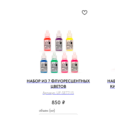
НАБОР ИЗ 7 ФЛУОРЕСЦЕНТНЫХ
НАБ
ЦВЕТОВ
К
Артикул:
UF-SET7-15
850
₽
объем (мл)