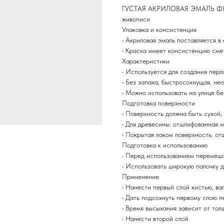
ГУСТАЯ АКРИЛОВАЯ ЭМАЛЬ ФИО
живописи
Упаковка и консистенция
• Акриловая эмаль поставляется в
• Краска имеет консистенцию сме
Характеристики
• Используется для создания пер
• Без запаха, быстросохнущая, не
• Можно использовать на улице б
Подготовка поверхности
• Поверхность должна быть сухой,
• Для древесины: отшлифованная м
• Покрытая лаком поверхность: от
Подготовка к использованию
• Перед использованием перемеш
• Использовать широкую палочку 
Применение
• Нанести первый слой кистью, в
• Дать подсохнуть первому слою 
• Время высыхания зависит от тол
• Нанести второй слой