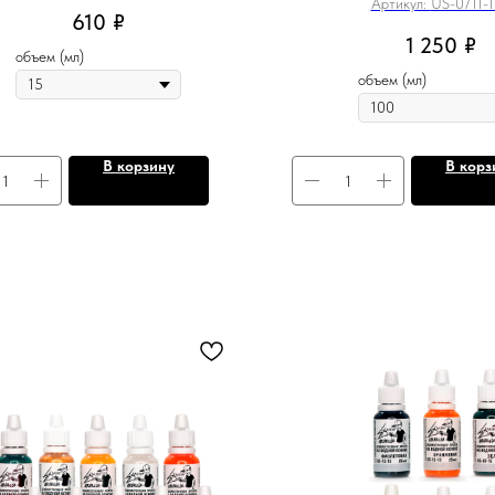
Артикул:
US-0711-
610
₽
1 250
₽
объем (мл)
объем (мл)
В корзину
В корз