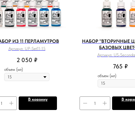
АБОР ИЗ 11 ПЕРЛАМУТРОВ
НАБОР "ВТОРИЧНЫЕ ЦВ
БАЗОВЫХ ЦВЕ
Артикул:
UP-Set11-15
Артикул:
US-Seconda
2 050
₽
765
₽
объем (мл)
объем (мл)
В корзину
В корз