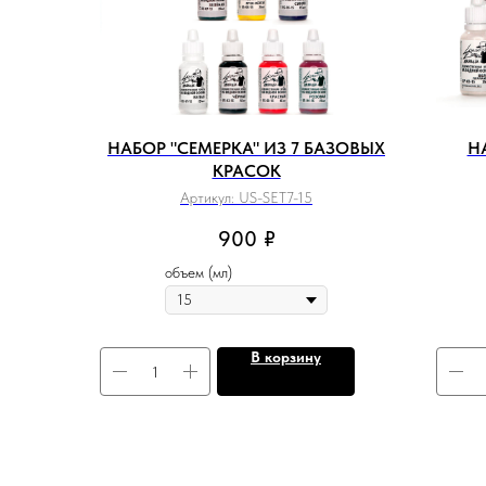
НАБОР "СЕМЕРКА" ИЗ 7 БАЗОВЫХ
Н
КРАСОК
Артикул:
US-SET7-15
900
₽
объем (мл)
В корзину