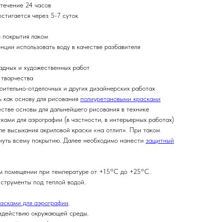
 течение 24 часов
стигается через 5-7 суток
о покрытия лаком
нции использовать воду в качестве разбавителя
ладных и художественных работ
 творчества
роительно-отделочных и других дизайнерских работах
ь как основу для рисования
полиуретановыми красками
естве основы для дальнейшего рисования в технике
ками для аэрографии (в частности, в интерьерных работах)
ле высыхания акриловой краски «на отлип». При таком
нуть всему покрытию. Далее необходимо нанести
защитный
ом помещении при температуре от +15°С до +25°С.
нструменты под теплой водой.
асками для аэрографии
.
оздействию окружающей среды.