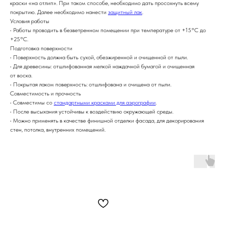
краски «на отлип». При таком способе, необходимо дать просохнуть всему
покрытию. Далее необходимо нанести
защитный лак
.
Условия работы
• Работы проводить в безветренном помещении при температуре от +15°С до
+25°С.
Подготовка поверхности
• Поверхность должна быть сухой, обезжиренной и очищенной от пыли.
• Для древесины: отшлифованная мелкой наждачной бумагой и очищенная
от воска.
• Покрытая лаком поверхность: отшлифована и очищена от пыли.
Совместимость и прочность
• Совместимы со
стандартными красками для аэрографии
.
• После высыхания устойчивы к воздействию окружающей среды.
• Можно применять в качестве финишной отделки фасада, для декорирования
стен, потолка, внутренних помещений.