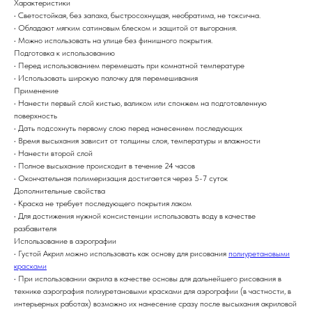
Характеристики
• Светостойкая, без запаха, быстросохнущая, необратима, не токсична.
• Обладают мягким сатиновым блеском и защитой от выгорания.
• Можно использовать на улице без финишного покрытия.
Подготовка к использованию
• Перед использованием перемешать при комнатной температуре
• Использовать широкую палочку для перемешивания
Применение
• Нанести первый слой кистью, валиком или спонжем на подготовленную
поверхность
• Дать подсохнуть первому слою перед нанесением последующих
• Время высыхания зависит от толщины слоя, температуры и влажности
• Нанести второй слой
• Полное высыхание происходит в течение 24 часов
• Окончательная полимеризация достигается через 5-7 суток
Дополнительные свойства
• Краска не требует последующего покрытия лаком
• Для достижения нужной консистенции использовать воду в качестве
разбавителя
Использование в аэрографии
• Густой Акрил можно использовать как основу для рисования
полиуретановыми
красками
• При использовании акрила в качестве основы для дальнейшего рисования в
технике аэрография полиуретановыми красками для аэрографии (в частности, в
интерьерных работах) возможно их нанесение сразу после высыхания акриловой