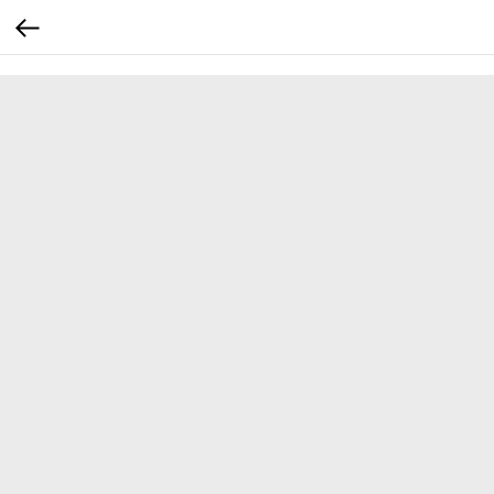
...
...