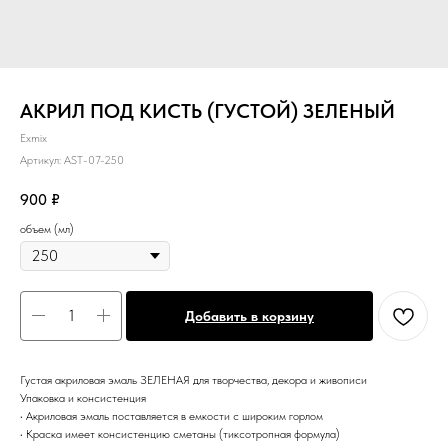
АКРИЛ ПОД КИСТЬ (ГУСТОЙ) ЗЕЛЕНЫЙ
Exmix
Артикул:
AST-07-250
900
₽
объем (мл)
Добавить в корзину
Густая акриловая эмаль ЗЕЛЕНАЯ для творчества, декора и живописи
Упаковка и консистенция
• Акриловая эмаль поставляется в емкости с широким горлом
• Краска имеет консистенцию сметаны (тиксотропная формула)