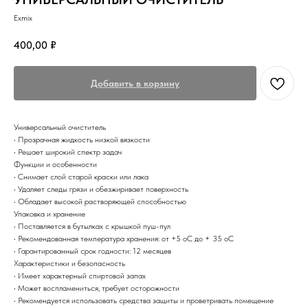
Exmix
400,00
₽
Добавить в корзину
Универсальный очиститель
• Прозрачная жидкость низкой вязкости
• Решает широкий спектр задач
Функции и особенности
• Снимает слой старой краски или лака
• Удаляет следы грязи и обезжиривает поверхность
• Обладает высокой растворяющей способностью
Упаковка и хранение
• Поставляется в бутылках с крышкой пуш-пул
• Рекомендованная температура хранения: от +5 оС до + 35 оС
• Гарантированный срок годности: 12 месяцев
Характеристики и безопасность
• Имеет характерный спиртовой запах
• Может воспламениться, требует осторожности
• Рекомендуется использовать средства защиты и проветривать помещение