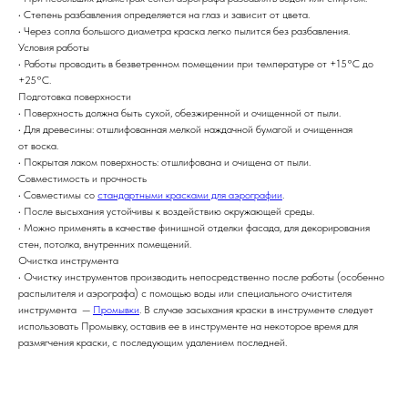
• Степень разбавления определяется на глаз и зависит от цвета.
• Через сопла большого диаметра краска легко пылится без разбавления.
Условия работы
• Работы проводить в безветренном помещении при температуре от +15°С до
+25°С.
Подготовка поверхности
• Поверхность должна быть сухой, обезжиренной и очищенной от пыли.
• Для древесины: отшлифованная мелкой наждачной бумагой и очищенная
от воска.
• Покрытая лаком поверхность: отшлифована и очищена от пыли.
Совместимость и прочность
• Совместимы со
стандартными красками для аэрографии
.
• После высыхания устойчивы к воздействию окружающей среды.
• Можно применять в качестве финишной отделки фасада, для декорирования
стен, потолка, внутренних помещений.
Очистка инструмента
• Очистку инструментов производить непосредственно после работы (особенно
распылителя и аэрографа) с помощью воды или специального очистителя
инструмента —
Промывки
. В случае засыхания краски в инструменте следует
использовать Промывку, оставив ее в инструменте на некоторое время для
размягчения краски, с последующим удалением последней.