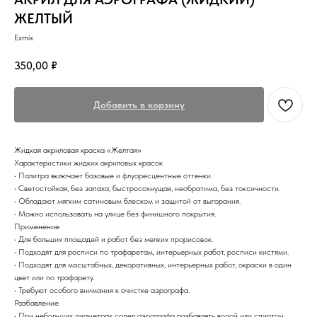
ЖЕЛТЫЙ
Exmix
350,00
₽
Добавить в корзину
Жидкая акриловая краска «Желтая»
Характеристики жидких акриловых красок
• Палитра включает базовые и флуоресцентные оттенки.
• Светостойкая, без запаха, быстросохнущая, необратима, без токсичности.
• Обладают мягким сатиновым блеском и защитой от выгорания.
• Можно использовать на улице без финишного покрытия.
Применение
• Для больших площадей и работ без мелких прорисовок.
• Подходят для росписи по трафаретам, интерьерных работ, росписи кистями.
• Подходят для масштабных, декоративных, интерьерных работ, окраски в один
цвет или по трафарету.
• Требуют особого внимания к очистке аэрографа.
Разбавление
• При небольших диаметрах сопел аэрографа разбавлять водой или спиртом.