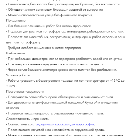
• Светостойкая, без запаха, быстросохнущая, необратима, без токсичности.
• Обладают мягким сатиновым блеском и защитой от выгорания.
• Можно использовать на улице без финишного покрытия.
Применение
• Для больших площадей и работ без мелких прорисовок.
• Подходят для росписи по трафаретам, интерьерных работ, росписи кистями.
• Подходят для масштабных, декоративных, интерьерных работ, окраски в один
цвет или по трафарету.
• Требуют особого внимания к очистке аэрографа.
Разбавление
• При небольших диаметрах сопел аэрографа разбавлять водой или спиртом.
• Степень разбавления определяется на глаз и зависит от цвета.
• Через сопла большого диаметра краска легко пылится без разбавления.
Условия работы
• Работы проводить в безветренном помещении при температуре от +15°С до
+25°С.
Подготовка поверхности
• Поверхность должна быть сухой, обезжиренной и очищенной от пыли.
• Для древесины: отшлифованная мелкой наждачной бумагой и очищенная
от воска.
• Покрытая лаком поверхность: отшлифована и очищена от пыли.
Совместимость и прочность
• Совместимы со
стандартными красками для аэрографии
.
• После высыхания устойчивы к воздействию окружающей среды.
• Можно применять в качестве финишной отделки фасада, для декорирования