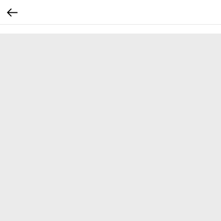
...
...