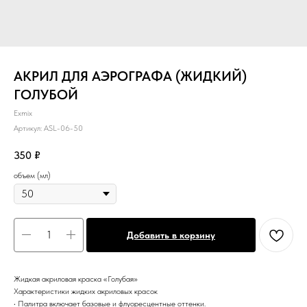
АКРИЛ ДЛЯ АЭРОГРАФА (ЖИДКИЙ)
ГОЛУБОЙ
Exmix
Артикул:
ASL-06-50
350
₽
объем (мл)
Добавить в корзину
Жидкая акриловая краска «Голубая»
Характеристики жидких акриловых красок
• Палитра включает базовые и флуоресцентные оттенки.