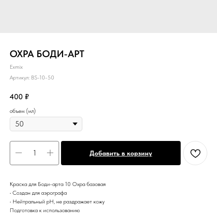
ОХРА БОДИ-АРТ
Exmix
Артикул:
BS-10-50
400
₽
объем (мл)
Добавить в корзину
Краска для Боди-арта 10 Охра базовая
• Создан для аэрографа
• Нейтральный pH, не раздражает кожу
Подготовка к использованию