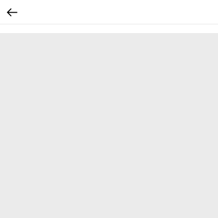
...
...