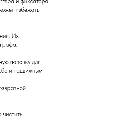
иггера и фиксатора
может избежать
ния. Их
ографа.
тную палочку для
ьбе и подвижным
возвратной
 чистить