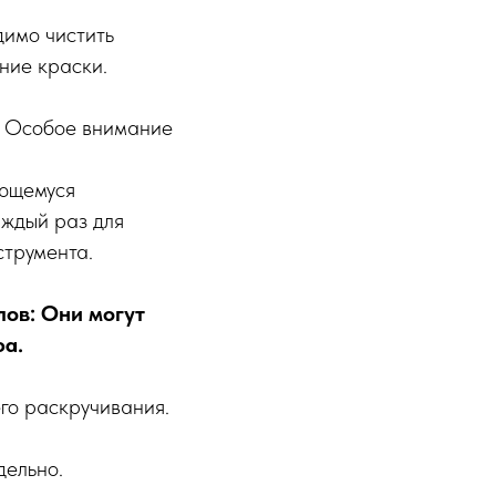
димо чистить
ние краски.
а. Особое внимание
ующемуся
аждый раз для
струмента.
лов: Они могут
фа.
его раскручивания.
дельно.