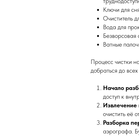
труднодоступн
Ключи для сн
Очиститель дл
Вода для про
Безворсовая 
Ватные палочк
Процесс чистки на
добраться до всех
Начало разб
доступ к вну
Извлечение 
очистить её о
Разборка пе
аэрографа. Бу