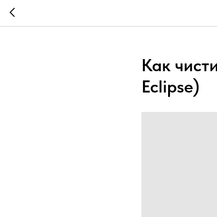
...
...
Как чист
Eclipse)