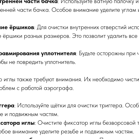
тренней части бачка
: Используйте ватную палочку и
ренней части бачка. Особое внимание уделите углам
ние ёршиков
: Для очистки внутренних отверстий исп
е ёршики разных размеров. Это позволит удалить вс
равмирования уплотнителя
: Будьте осторожны при 
обы не повредить уплотнитель.
р иглы также требуют внимания. Их необходимо чисти
облем с работой аэрографа.
ггера
: Используйте щётки для очистки триггера. Осо
бе и подвижным частям.
сатора иглы
: Очистите фиксатор иглы безворсовой 
обое внимание уделите резьбе и подвижным частям.