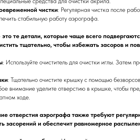
специальные средства для очистки акрила.
оевременной чистки
: Регулярная чистка после раб
печить стабильную работу аэрографа.
 это те детали, которые чаще всего подвергаютс
истить тщательно, чтобы избежать засоров и по
ы
: Используйте очиститель для очистки иглы. Затем п
шки
: Тщательно очистите крышку с помощью безворсов
бое внимание уделите отверстию в крышке, чтобы пре
атном ходе.
ние отверстия аэрографа также требуют регулярн
ь засорений и обеспечит равномерное распылен