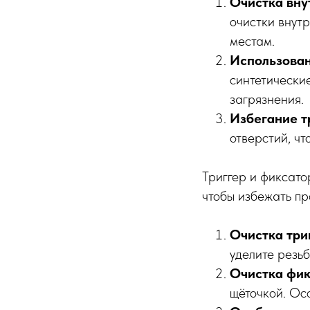
Очистка вну
очистки внут
местам.
Использова
синтетически
загрязнения.
Избегание т
отверстий, чт
Триггер и фиксато
чтобы избежать пр
Очистка три
уделите резь
Очистка фик
щёточкой. Ос