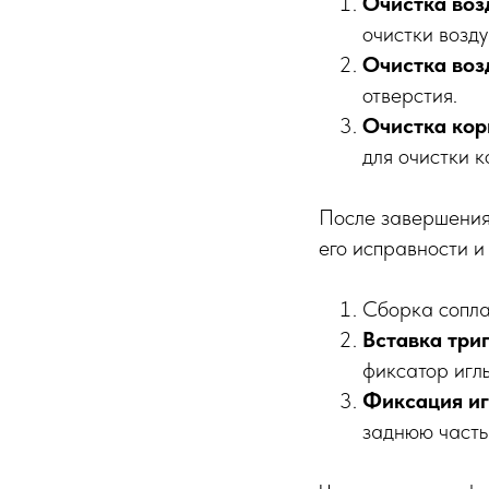
Очистка во
очистки возд
Очистка воз
отверстия.
Очистка кор
для очистки к
После завершения 
его исправности и 
Сборка сопла
Вставка три
фиксатор игл
Фиксация иг
заднюю часть 