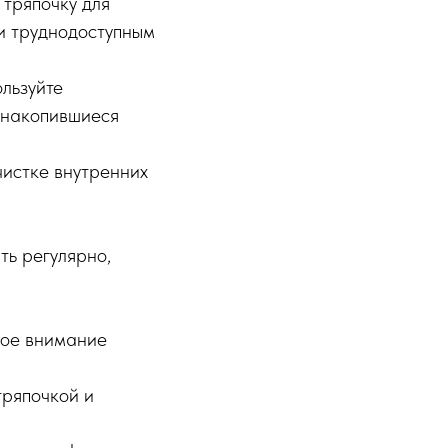
 тряпочку для
 и труднодоступным
ользуйте
е накопившиеся
чистке внутренних
ть регулярно,
бое внимание
тряпочкой и