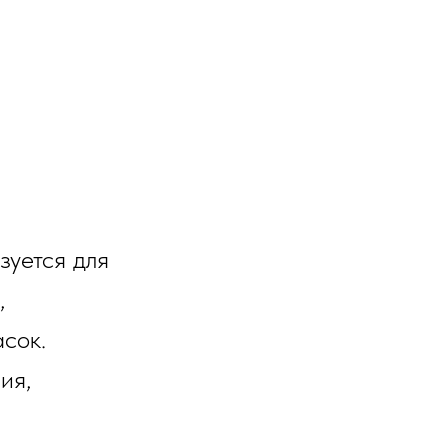
зуется для
,
сок.
ия,