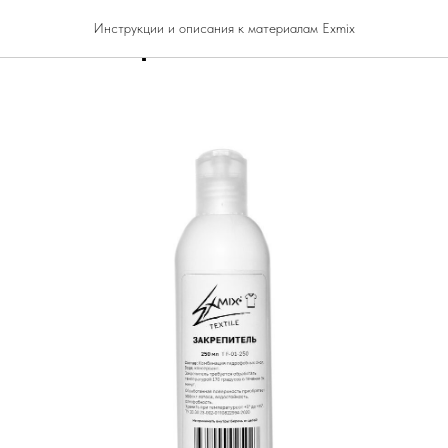
ель для красок по тканям
Инструкции и описания к материалам Exmix