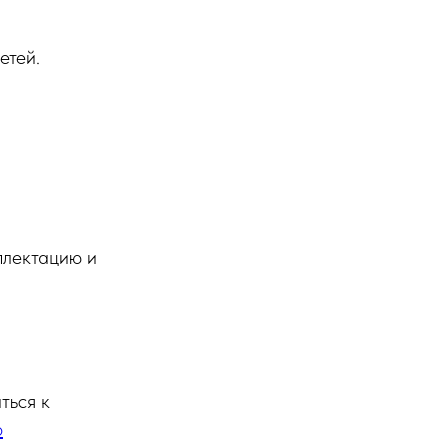
етей.
.
плектацию и
ться к
о