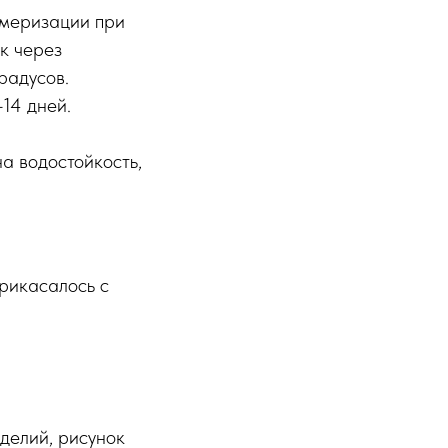
имеризации при
к через
радусов.
14 дней.
а водостойкость,
рикасалось с
делий, рисунок