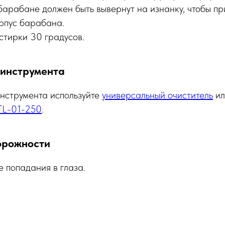
барабане должен быть вывернут на изнанку, чтобы пр
орпус барабана.
стирки 30 градусов.
 инструмента
инструмента используйте
универсальный очиститель
и
TL-01-250
.
орожности
е попадания в глаза.