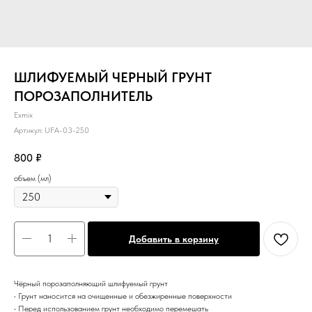
ШЛИФУЕМЫЙ ЧЕРНЫЙ ГРУНТ
ПОРОЗАПОЛНИТЕЛЬ
Exmix
Артикул:
UFA-03-250
800
₽
объем (мл)
Добавить в корзину
Чёрный порозаполняющий шлифуемый грунт
• Грунт наносится на очищенные и обезжиренные поверхности
• Перед использованием грунт необходимо перемешать