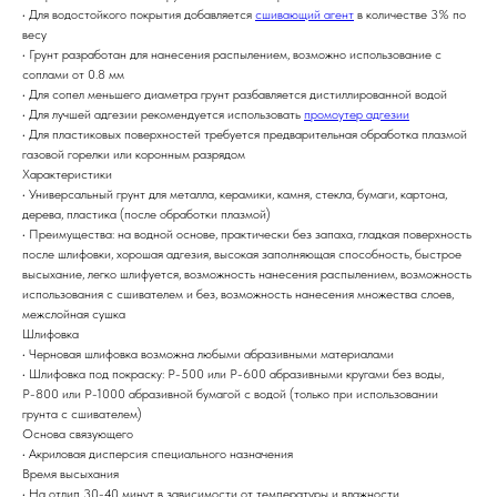
• Для водостойкого покрытия добавляется
сшивающий агент
в количестве 3% по
весу
• Грунт разработан для нанесения распылением, возможно использование с
соплами от 0.8 мм
• Для сопел меньшего диаметра грунт разбавляется дистиллированной водой
• Для лучшей адгезии рекомендуется использовать
промоутер адгезии
• Для пластиковых поверхностей требуется предварительная обработка плазмой
газовой горелки или коронным разрядом
Характеристики
• Универсальный грунт для металла, керамики, камня, стекла, бумаги, картона,
дерева, пластика (после обработки плазмой)
• Преимущества: на водной основе, практически без запаха, гладкая поверхность
после шлифовки, хорошая адгезия, высокая заполняющая способность, быстрое
высыхание, легко шлифуется, возможность нанесения распылением, возможность
использования с сшивателем и без, возможность нанесения множества слоев,
межслойная сушка
Шлифовка
• Черновая шлифовка возможна любыми абразивными материалами
• Шлифовка под покраску: Р-500 или Р-600 абразивными кругами без воды,
Р-800 или Р-1000 абразивной бумагой с водой (только при использовании
грунта с сшивателем)
Основа связующего
• Акриловая дисперсия специального назначения
Время высыхания
• На отлип 30-40 минут в зависимости от температуры и влажности