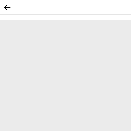
...
...