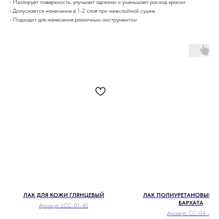
• Изолирует поверхность, улучшает адгезию и уменьшает расход краски
• Допускается нанесение в 1-2 слоя при межслойной сушке
• Подходит для нанесения различным инструментом
ЛАК ДЛЯ КОЖИ ГЛЯНЦЕВЫЙ
ЛАК ПОЛИУРЕТАНОВЫЙ 
БАРХАТА
Артикул:
LCC-01-45
Артикул:
CC-04-45