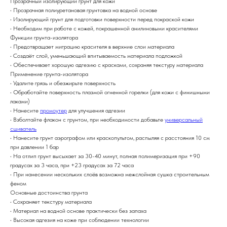
Прозрачный изолирующий грунт для кожи
• Прозрачная полиуретановая грунтовка на водной основе
• Изолирующий грунт для подготовки поверхности перед покраской кожи
• Необходим при работе с кожей, покрашенной анилиновыми красителями
Функции грунта-изолятора
• Предотвращает миграцию красителя в верхние слои материала
• Создаёт слой, уменьшающий впитываемость материала подложкой
• Обеспечивает хорошую адгезию с красками, сохраняя текстуру материала
Применение грунта-изолятора
• Удалите грязь и обезжирьте поверхность
• Обработайте поверхность плазмой огненной горелки (для кожи с финишными
лаками)
• Нанесите
промоутер
для улучшения адгезии
• Взболтайте флакон с грунтом, при необходимости добавьте
универсальный
сшиватель
• Нанесите грунт аэрографом или краскопультом, распыляя с расстояния 10 см
при давлении 1 бар
• На отлип грунт высыхает за 30-40 минут, полная полимеризация при +90
градусах за 3 часа, при +23 градусах за 72 часа
• При нанесении нескольких слоёв возможна межслойная сушка строительным
феном
Основные достоинства грунта
• Сохраняет текстуру материала
• Материал на водной основе практически без запаха
• Высокая адгезия на коже при соблюдении технологии