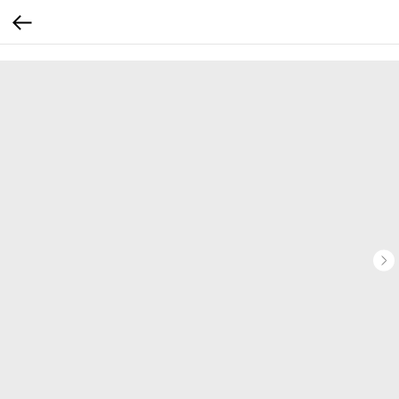
...
...