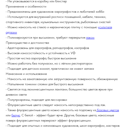
• Не упаковываются в коробку или блистер
Применение и особенности
• Предназначены для художников-аэрографистов и любителей хобби
• Используются для внутренней росписи помещений, мебели, техники,
спортивного инвентаря, музыкальных инструментов, рыболовных снастей
• Можно наносить на стекло и керамическую плитку с помощью
усилителя
адгезии
• Полимеризуются при высыхании, требуют перекрытия
лаком
Преимущества и достоинства
• Адаптированы для аэрографов, рапидографов, изографов
• Высокая износостойкость и устойчивость к УФ
• Простая чистка аэрографа, быстрое высыхание
• Можно работать без полумаски, но с лёгким респиратором
• Подходят для детских комнат, практически не имеют запаха
Нанесение и использование
• Наносить на заматованную или загрунтованную поверхность, обезжиренную
• Напыление тонкими слоями для быстрого высыхания
• Светятся под люминесцентными лампами, большинство цветов яркие при
дневном свете
• Полупрозрачны, подходят для лессировки
• Флуоресцентные цвета следует наносить непосредственно под лак.
• Также флуоресцентные цвета можно наносить на подложку из
базовых цветов
или
белую
. С белой - эффект будет ярче. Другие, базовые цвета, наносимые
поверх флуоресцентных перекроют эффект флуоресценции.
• Подходят для опытных и начинающих художников, школ аэрографии, мастеров