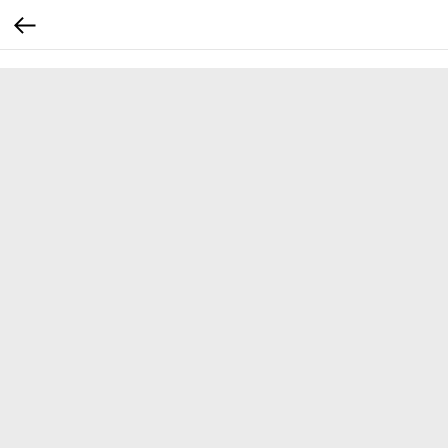
...
...