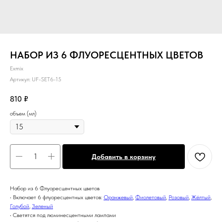
НАБОР ИЗ 6 ФЛУОРЕСЦЕНТНЫХ ЦВЕТОВ
Exmix
Артикул:
UF-SET6-15
810
₽
объем (мл)
Добавить в корзину
Набор из 6 Флуоресцентных цветов
• Включает 6 флуоресцентных цветов:
Оранжевый
,
Фиолетовый
,
Розовый
,
Жёлтый
,
Голубой
,
Зеленый
• Светятся под люминесцентными лампами