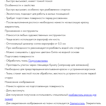
• Быстро высыхают, имеют тонкий помол
Особенности и свойства
• Быстро высыхает, особенно при разбавлении спиртом
• Экологична, подходит для работы в жилых помещений
• Требует подготовки поверхности перед рисованием
• После выполнения росписи необходимо нанести на высохшую краску
закрепитель.
Применение и инструменты
• Наносится любым художественным инструментом
• Чаще всего используется аэрограф или кисть
• Оптимальный диаметр сопла аэрографа от 0,5 мм
• При необходимости рекомендуется разбавить водой или спиртом
• Можно смешивать с другими цветами Exmix на водной основе
Подготовка поверхности
• Обработать ткань
Подготовителем
• Прогладить утюгом через глянцевую бумагу (например для запекания).
Необходимо для предотвращения впитывания краски и устранения ворсинок
• Ткань станет жесткой после обработки, жесткость устранится после первой
стирки
Нанесение изображения
• Нанести краски на подготовленную поверхность
• Дать высохнуть
• Для получения полутонов использовать специальный
разбавитель красок для
тканей
• Для закрепления изображения на ткани используется
Закрепитель
. Закрепитель