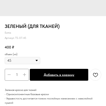
ЗЕЛЕНЫЙ (ДЛЯ ТКАНЕЙ)
Exmix
Артикул:
TS-07-45
400
₽
объем (мл)
Добавить в корзину
Зеленая краска для тканей
• Однокомпонентные базовые краски
• Укрывистость достигается тонким послойным нанесением с межслойной
сушкой