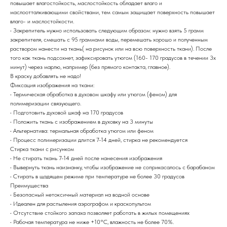
повышает влагостойкость, маслостойкость обладает влаго и
маслоотталкивающими свойствами, тем самым защищает поверхность повышает
влаго- и маслостойкости.
• Закрепитель нужно использовать следующим образом: нужно взять 5 грамм
закрепителя, смешать с 95 граммами воды, перемешать хорошо и полученным
раствором нанести на ткань( на рисунок или на всю поверхность ткани). После
того как ткань подсохнет, зафиксировать утюгом (160- 170 градусов в течении 3х
минут) через марлю, например (без прямого контакта, главное).
В краску добавлять не надо!
Фиксация изображения на ткани:
• Термическая обработка в духовом шкафу или утюгом (феном) для
полимеризации связующего.
• Подготовить духовой шкаф на 170 градусов
• Положить ткань с изображением в духовку на 3 минуты
• Альтернатива: термальная обработка утюгом или феном
• Процесс полимеризации длится 7-14 дней, стирка не рекомендуется
Стирка ткани с рисунком
• Не стирать ткань 7-14 дней после нанесения изображения
• Вывернуть ткань наизнанку, чтобы изображение не соприкасалось с барабаном
• Стирать в щадящем режиме при температуре не более 30 градусов
Преимущества
• Безопасный нетоксичный материал на водной основе
• Идеален для распыления аэрографом и краскопультом
• Отсутствие стойкого запаха позволяет работать в жилых помещениях
• Рабочая температура не ниже +10°С, влажность не более 70%.