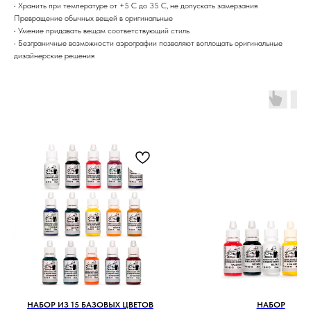
• Хранить при температуре от +5 С до 35 С, не допускать замерзания
Превращение обычных вещей в оригинальные
• Умение придавать вещам соответствующий стиль
• Безграничные возможности аэрографии позволяют воплощать оригинальные
дизайнерские решения
НАБОР ИЗ 15 БАЗОВЫХ ЦВЕТОВ
НАБОР