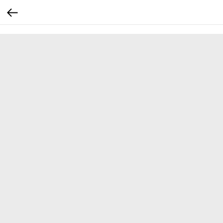
...
...