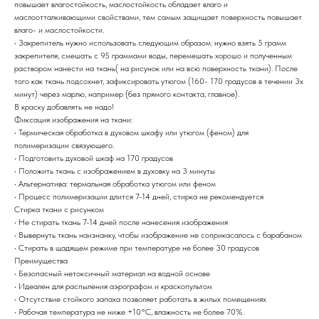
повышает влагостойкость, маслостойкость обладает влаго и
маслоотталкивающими свойствами, тем самым защищает поверхность повышает
влаго- и маслостойкости.
• Закрепитель нужно использовать следующим образом: нужно взять 5 грамм
закрепителя, смешать с 95 граммами воды, перемешать хорошо и полученным
раствором нанести на ткань( на рисунок или на всю поверхность ткани). После
того как ткань подсохнет, зафиксировать утюгом (160- 170 градусов в течении 3х
минут) через марлю, например (без прямого контакта, главное).
В краску добавлять не надо!
Фиксация изображения на ткани:
• Термическая обработка в духовом шкафу или утюгом (феном) для
полимеризации связующего.
• Подготовить духовой шкаф на 170 градусов
• Положить ткань с изображением в духовку на 3 минуты
• Альтернатива: термальная обработка утюгом или феном
• Процесс полимеризации длится 7-14 дней, стирка не рекомендуется
Стирка ткани с рисунком
• Не стирать ткань 7-14 дней после нанесения изображения
• Вывернуть ткань наизнанку, чтобы изображение не соприкасалось с барабаном
• Стирать в щадящем режиме при температуре не более 30 градусов
Преимущества
• Безопасный нетоксичный материал на водной основе
• Идеален для распыления аэрографом и краскопультом
• Отсутствие стойкого запаха позволяет работать в жилых помещениях
• Рабочая температура не ниже +10°С, влажность не более 70%.