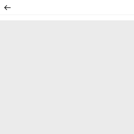
...
...