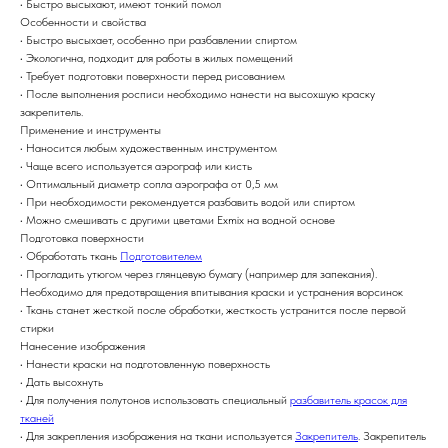
• Быстро высыхают, имеют тонкий помол
Особенности и свойства
• Быстро высыхает, особенно при разбавлении спиртом
• Экологична, подходит для работы в жилых помещений
• Требует подготовки поверхности перед рисованием
• После выполнения росписи необходимо нанести на высохшую краску
закрепитель.
Применение и инструменты
• Наносится любым художественным инструментом
• Чаще всего используется аэрограф или кисть
• Оптимальный диаметр сопла аэрографа от 0,5 мм
• При необходимости рекомендуется разбавить водой или спиртом
• Можно смешивать с другими цветами Exmix на водной основе
Подготовка поверхности
• Обработать ткань
Подготовителем
• Прогладить утюгом через глянцевую бумагу (например для запекания).
Необходимо для предотвращения впитывания краски и устранения ворсинок
• Ткань станет жесткой после обработки, жесткость устранится после первой
стирки
Нанесение изображения
• Нанести краски на подготовленную поверхность
• Дать высохнуть
• Для получения полутонов использовать специальный
разбавитель красок для
тканей
• Для закрепления изображения на ткани используется
Закрепитель
. Закрепитель