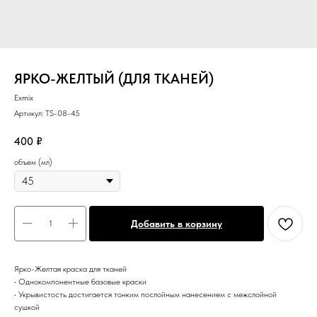
ЯРКО-ЖЕЛТЫЙ (ДЛЯ ТКАНЕЙ)
Exmix
Артикул:
TS-08-45
400
₽
объем (мл)
Добавить в корзину
Ярко-Желтая краска для тканей
• Однокомпонентные базовые краски
• Укрывистость достигается тонким послойным нанесением с межслойной
сушкой