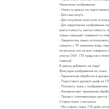
Нанесение изображения
• Нанести краски на подготовлен
• Дать высохнуть
• Для получения полутонов испол
• Для закрепления изображения н
влагостойкость, маслостойкость 
самым защищает поверхность повы
• Закрепитель нужно использовать
смешать с 95 граммами воды, пер
на рисунок или на всю поверхност
утюгом (160- 170 градусов в тече
главное).
В краску добавлять не надо!
Фиксация изображения на ткани:
• Термическая обработка в духово
• Подготовить духовой шкаф на 17
• Положить ткань с изображением 
• Альтернатива: термальная обраб
• Процесс полимеризации длится 7
Стирка ткани с рисунком
• Не стирать ткань 7-14 дней пос