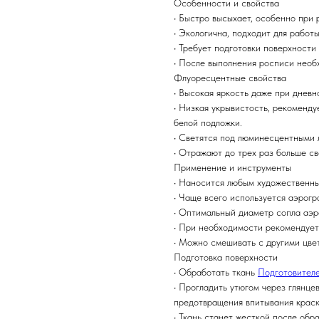
Особенности и свойства
• Быстро высыхает, особенно при
• Экологична, подходит для работ
• Требует подготовки поверхност
• После выполнения росписи необ
Флуоресцентные свойства
• Высокая яркость даже при дневн
• Низкая укрывистость, рекоменд
белой подложки.
• Светятся под люминесцентными
• Отражают до трех раз больше св
Применение и инструменты
• Наносится любым художественн
• Чаще всего используется аэрогр
• Оптимальный диаметр сопла аэр
• При необходимости рекомендует
• Можно смешивать с другими цве
Подготовка поверхности
• Обработать ткань
Подготовител
• Прогладить утюгом через глянце
предотвращения впитывания краск
• Ткань станет жесткой после обр