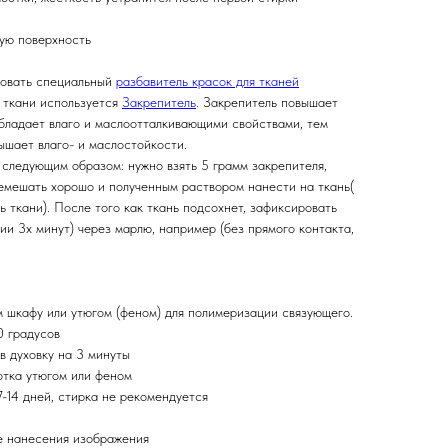
ную поверхность
ьзовать специальный
разбавитель красок для тканей
а ткани используется
Закрепитель
. Закрепитель повышает
обладает влаго и маслоотталкивающими свойствами, тем
шает влаго- и маслостойкости.
 следующим образом: нужно взять 5 грамм закрепителя,
емешать хорошо и полученным раствором нанести на ткань(
ь ткани). После того как ткань подсохнет, зафиксировать
нии 3х минут) через марлю, например (без прямого контакта,
м шкафу или утюгом (феном) для полимеризации связующего.
0 градусов
в духовку на 3 минуты
отка утюгом или феном
-14 дней, стирка не рекомендуется
ле нанесения изображения