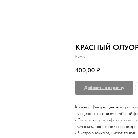
КРАСНЫЙ ФЛУОР
Exmix
400,00
₽
Добавить в корзину
Красная Флуоресцентная краска д
• Содержит тонкоизмельчённый ф
• Светится в ультрафиолетовом св
• Однокомпонентные базовые кра
• Быстро высыхают, имеют тонкий