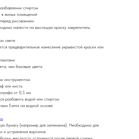
 разбавлении спиртом
ы в жилых помещений
и перед рисованием
ходимо нанести на высохшую краску закрепитель.
ом свете
уется предварительное нанесение укрывистой краски или
 лампами
ета, чем базовые цвета
ым инструментом
аф или кисть
ографа от 0,5 мм
ся разбавить водой или спиртом
тами Exmix на водной основе
ем
вую бумагу (например для запекания). Необходимо для
и и устранения ворсинок
аботки, жесткость устранится после первой стирки