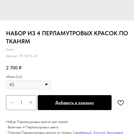
НАБОР ИЗ 4 ПЕРЛАМУТРОВЫХ КРАСОК ПО
ТКАНЯМ
Exmix
Артикул:
TP-SET4-45
2 700
₽
объем (мл)
Добавить в корзину
Набор Перламутровых красок для тканей
• Включает 4 Перламутровых цвета
• Палитра Перламутровых красок по тканям:
Серебряный
,
Золотой
,
Бронзовый
,