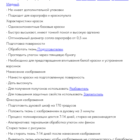
Медный
.
• Не имеет дополнительной упаковки
• Подходит для аэрографа и краскопульта
Характеристики красок
• Однокомпонентные базовые краски
• Быстро высыхают, имеют тонкий помол и высокую адгезию
• Оптимальный диаметр сопла аэрографа от 0,5 мм
Подготовка поверхности
• Обработать ткань
Подготовителем
• Прогладить утюгом через глянцевую бумагу
• Необходимо для предотвращения впитывания белой краски и устранения
ворсинок
Нанесение изображения
• Нанести краски на подготовленную поверхность
• Дать высохнуть
• Для получения полутонов использовать
Разбавитель
• Для повышения защитных свойств использовать
Закрепитель
Фиксация изображения
• Подготовить духовой шкаф на 170 градусов
• Положить ткань с изображением в духовку на 3 минуты
• Процесс полимеризации длится 7-14 дней, стирка не рекомендуется
• Альтернатива: термальная обработка утюгом или феном
Стирка ткани с рисунком
• Не стирать ткань 7-14 дней после нанесения изображения
• Вывернуть ткань наизнанку, чтобы изображение не соприкасалось с барабаном