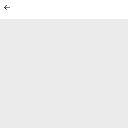
...
...