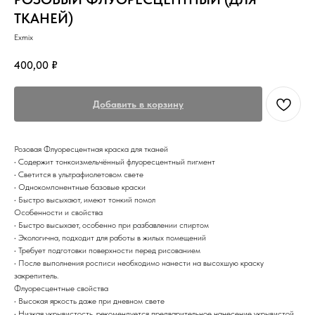
ТКАНЕЙ)
Exmix
400,00
₽
Добавить в корзину
Розовая Флуоресцентная краска для тканей
• Содержит тонкоизмельчённый флуоресцентный пигмент
• Светится в ультрафиолетовом свете
• Однокомпонентные базовые краски
• Быстро высыхают, имеют тонкий помол
Особенности и свойства
• Быстро высыхает, особенно при разбавлении спиртом
• Экологична, подходит для работы в жилых помещений
• Требует подготовки поверхности перед рисованием
• После выполнения росписи необходимо нанести на высохшую краску
закрепитель.
Флуоресцентные свойства
• Высокая яркость даже при дневном свете
• Низкая укрывистость, рекомендуется предварительное нанесение укрывистой