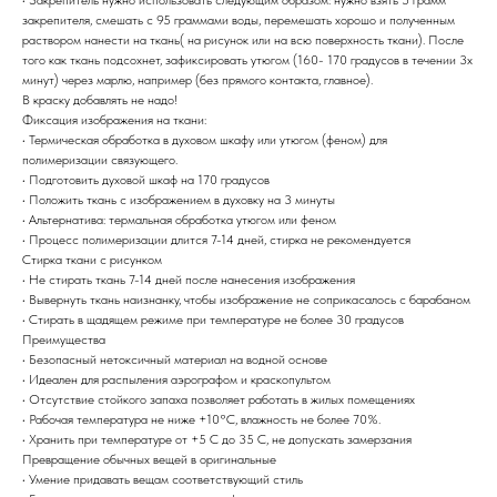
закрепителя, смешать с 95 граммами воды, перемешать хорошо и полученным
раствором нанести на ткань( на рисунок или на всю поверхность ткани). После
того как ткань подсохнет, зафиксировать утюгом (160- 170 градусов в течении 3х
минут) через марлю, например (без прямого контакта, главное).
В краску добавлять не надо!
Фиксация изображения на ткани:
• Термическая обработка в духовом шкафу или утюгом (феном) для
полимеризации связующего.
• Подготовить духовой шкаф на 170 градусов
• Положить ткань с изображением в духовку на 3 минуты
• Альтернатива: термальная обработка утюгом или феном
• Процесс полимеризации длится 7-14 дней, стирка не рекомендуется
Стирка ткани с рисунком
• Не стирать ткань 7-14 дней после нанесения изображения
• Вывернуть ткань наизнанку, чтобы изображение не соприкасалось с барабаном
• Стирать в щадящем режиме при температуре не более 30 градусов
Преимущества
• Безопасный нетоксичный материал на водной основе
• Идеален для распыления аэрографом и краскопультом
• Отсутствие стойкого запаха позволяет работать в жилых помещениях
• Рабочая температура не ниже +10°С, влажность не более 70%.
• Хранить при температуре от +5 С до 35 С, не допускать замерзания
Превращение обычных вещей в оригинальные
• Умение придавать вещам соответствующий стиль