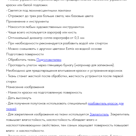
краски или белой подложки.
• Светятся под люминесцентными лампами
• Отражают до трех раз больше света, чем базовые цвета
Применение и инструменты
• Наносится любым художественным инструментом
• Чаще всего используется аэрограф или кисть
• Оптимальный диаметр сопла аэрографа от 0,5 мм
• При необходимости рекомендуется разбавить водой или спиртом
• Можно смешивать с другими цветами Exmix на водной основе
Подготовка поверхности
• Обработать ткань
Подготовителем
• Прогладить утюгом через глянцевую бумагу (например для запекания).
Необходимо для предотвращения впитывания краски и устранения ворсинок
• Ткань станет жесткой после обработки, жесткость устранится после первой
стирки
Нанесение изображения
• Нанести краски на подготовленную поверхность
• Дать высохнуть
• Для получения полутонов использовать специальный
разбавитель красок для
тканей
• Для закрепления изображения на ткани используется
Закрепитель
. Закрепитель
повышает влагостойкость, маслостойкость обладает влаго и
маслоотталкивающими свойствами, тем самым защищает поверхность повышает
влаго- и маслостойкости.
• Закрепитель нужно использовать следующим образом: нужно взять 5 грамм