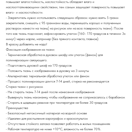
повышает влагостойкость, маслостойкость обладает влаго и
маслоотталкивающими свойствами, тем самым защищает поверхность повышает
влаго- и маслостойкости.
• Закрепитель нужно использовать следующим образом: нужно взять 5 грамм
закрепителя, смешать с 95 граммами воды, перемешать хорошо и полученным
раствором нанести на ткань( на рисунок или на всю поверхность ткани). После
того как ткань подсохнет, зафиксировать утюгом (160- 170 градусов в течении 3х
минут) через марлю, например (без прямого контакта, главное).
В краску добавлять не надо!
Фиксация изображения на ткани:
• Термическая обработка в духовом шкафу или утюгом (феном) для
полимеризации связующего.
• Подготовить духовой шкаф на 170 градусов
• Положить ткань с изображением в духовку на 3 минуты
• Альтернатива: термальная обработка утюгом или феном
• Процесс полимеризации длится 7-14 дней, стирка не рекомендуется
Стирка ткани с рисунком
• Не стирать ткань 7-14 дней после нанесения изображения
• Вывернуть ткань наизнанку, чтобы изображение не соприкасалось с барабаном
• Стирать в щадящем режиме при температуре не более 30 градусов
Преимущества
• Безопасный нетоксичный материал на водной основе
• Идеален для распыления аэрографом и краскопультом
• Отсутствие стойкого запаха позволяет работать в жилых помещениях
• Рабочая температура не ниже +10°С, влажность не более 70%.