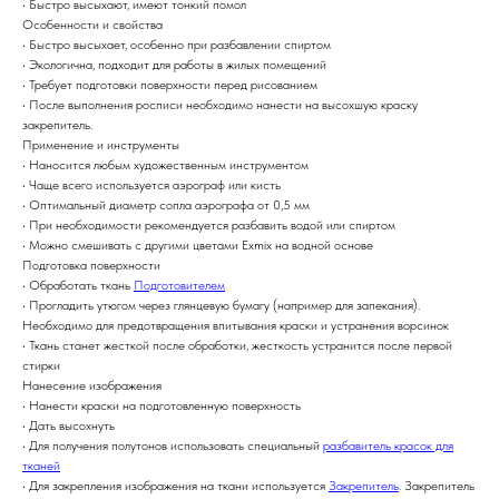
• Быстро высыхают, имеют тонкий помол
Особенности и свойства
• Быстро высыхает, особенно при разбавлении спиртом
• Экологична, подходит для работы в жилых помещений
• Требует подготовки поверхности перед рисованием
• После выполнения росписи необходимо нанести на высохшую краску
закрепитель.
Применение и инструменты
• Наносится любым художественным инструментом
• Чаще всего используется аэрограф или кисть
• Оптимальный диаметр сопла аэрографа от 0,5 мм
• При необходимости рекомендуется разбавить водой или спиртом
• Можно смешивать с другими цветами Exmix на водной основе
Подготовка поверхности
• Обработать ткань
Подготовителем
• Прогладить утюгом через глянцевую бумагу (например для запекания).
Необходимо для предотвращения впитывания краски и устранения ворсинок
• Ткань станет жесткой после обработки, жесткость устранится после первой
стирки
Нанесение изображения
• Нанести краски на подготовленную поверхность
• Дать высохнуть
• Для получения полутонов использовать специальный
разбавитель красок для
тканей
• Для закрепления изображения на ткани используется
Закрепитель
. Закрепитель