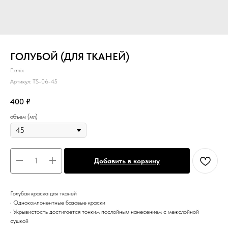
ГОЛУБОЙ (ДЛЯ ТКАНЕЙ)
Exmix
Артикул:
TS-06-45
400
₽
объем (мл)
Добавить в корзину
Голубая краска для тканей
• Однокомпонентные базовые краски
• Укрывистость достигается тонким послойным нанесением с межслойной
сушкой