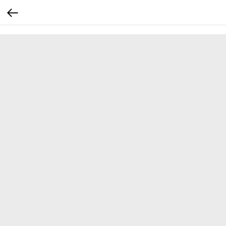
...
...