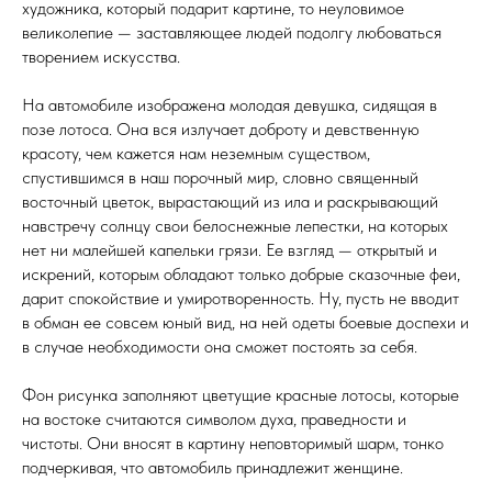
художника, который подарит картине, то неуловимое
великолепие — заставляющее людей подолгу любоваться
творением искусства.
На автомобиле изображена молодая девушка, сидящая в
позе лотоса. Она вся излучает доброту и девственную
красоту, чем кажется нам неземным существом,
спустившимся в наш порочный мир, словно священный
восточный цветок, вырастающий из ила и раскрывающий
навстречу солнцу свои белоснежные лепестки, на которых
нет ни малейшей капельки грязи. Ее взгляд — открытый и
искрений, которым обладают только добрые сказочные феи,
дарит спокойствие и умиротворенность. Ну, пусть не вводит
в обман ее совсем юный вид, на ней одеты боевые доспехи и
в случае необходимости она сможет постоять за себя.
Фон рисунка заполняют цветущие красные лотосы, которые
на востоке считаются символом духа, праведности и
чистоты. Они вносят в картину неповторимый шарм, тонко
подчеркивая, что автомобиль принадлежит женщине.