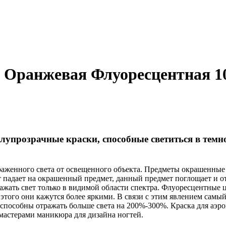
 Оранжевая Флуоресцентная 1
олупрозрачные краски, способные светиться в тем
раженного света от освещенного объекта. Предметы окрашенные
 падает на окрашенный предмет, данный предмет поглощает и от
ражать свет только в видимой области спектра. Флуоресцентны
ет этого они кажутся более яркими. В связи с этим явлением сам
способны отражать больше света на 200%-300%. Краска для аэрог
 мастерами маникюра для дизайна ногтей.