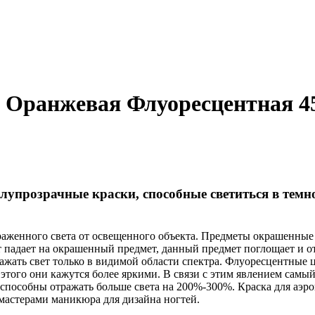
 Оранжевая Флуоресцентная 4
олупрозрачные краски, способные светиться в тем
раженного света от освещенного объекта. Предметы окрашенные
 падает на окрашенный предмет, данный предмет поглощает и от
ражать свет только в видимой области спектра. Флуоресцентны
ет этого они кажутся более яркими. В связи с этим явлением сам
способны отражать больше света на 200%-300%. Краска для аэрог
 мастерами маникюра для дизайна ногтей.