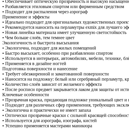
• Обеспечивает оптическую прозрачность и высокую насыщенн
• Разбавляется этиловым спиртом или фирменным средством
• Подходит для распыления через аэрограф
Применение и эффекты
• Идеально подходит для оригинальных художественных проек
• Рекомендуется наносить на перламутры exmix для лучшего эф
• Новая линейка материала имеет улучшенную светостойкость
• Чем больше слоёв, тем темнее цвет
Экологичность и быстрота высыхания
• Экологична, подходит для жилых помещений
• Быстро высыхает, особенно при разбавлении спиртом
• Используется в интерьерах, автомобилях, мебели, технике, б
• Применяется в дизайне ногтей
Подготовка поверхности и нанесение
• Требует обезжиренной и заматованной поверхности
• Наносится на подложку: белый или серебряный перламутр, 
• Количество слоёв зависит от желаемого эффекта
• После росписи предмет закрывается лаком для защиты от ист
Ключевые особенности
• Прозрачная краска, придающая подложке уникальный цвет и 
• Подходит для различных сфер применения, требующих экскл
• Экологична и практически не имеет запаха
• Оптически прозрачные краски с сильной красящей способно
• Используется для аэрографа, изографа, кистей
• Успешно применяется мастерами маникюра