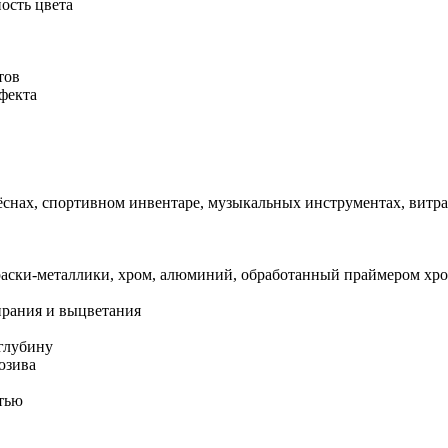
ость цвета
тов
фекта
лёснах, спортивном инвентаре, музыкальных инструментах, витра
краски-металлики, хром, алюминий, обработанный праймером хр
ирания и выцветания
глубину
юзива
стью