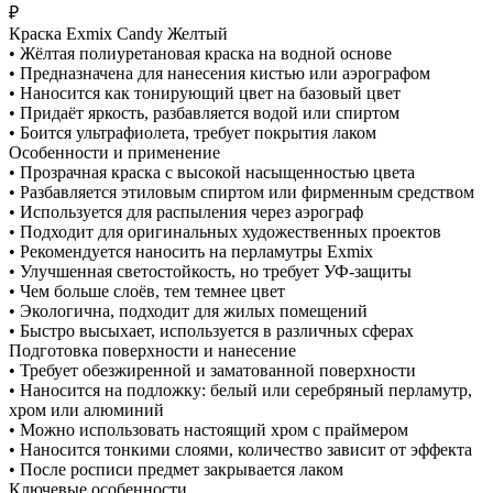
₽
Краска Exmix Candy Желтый
• Жёлтая полиуретановая краска на водной основе
• Предназначена для нанесения кистью или аэрографом
• Наносится как тонирующий цвет на базовый цвет
• Придаёт яркость, разбавляется водой или спиртом
• Боится ультрафиолета, требует покрытия лаком
Особенности и применение
• Прозрачная краска с высокой насыщенностью цвета
• Разбавляется этиловым спиртом или фирменным средством
• Используется для распыления через аэрограф
• Подходит для оригинальных художественных проектов
• Рекомендуется наносить на перламутры Exmix
• Улучшенная светостойкость, но требует УФ-защиты
• Чем больше слоёв, тем темнее цвет
• Экологична, подходит для жилых помещений
• Быстро высыхает, используется в различных сферах
Подготовка поверхности и нанесение
• Требует обезжиренной и заматованной поверхности
• Наносится на подложку: белый или серебряный перламутр,
хром или алюминий
• Можно использовать настоящий хром с праймером
• Наносится тонкими слоями, количество зависит от эффекта
• После росписи предмет закрывается лаком
Ключевые особенности