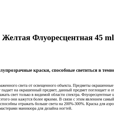
 Желтая Флуоресцентная 45 ml
олупрозрачные краски, способные светиться в тем
раженного света от освещенного объекта. Предметы окрашенные
 падает на окрашенный предмет, данный предмет поглощает и от
ражать свет только в видимой области спектра. Флуоресцентны
ет этого они кажутся более яркими. В связи с этим явлением сам
способны отражать больше света на 200%-300%. Краска для аэрог
 мастерами маникюра для дизайна ногтей.