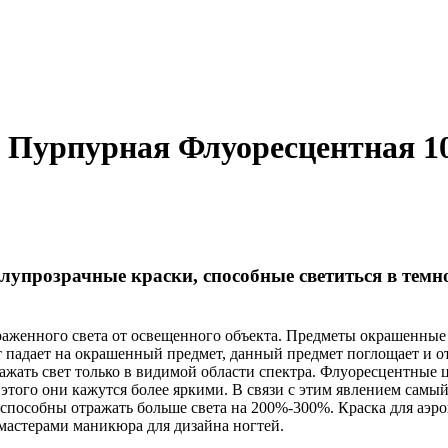
 Пурпурная Флуоресцентная 1
олупрозрачные краски, способные светиться в тем
раженного света от освещенного объекта. Предметы окрашенные
 падает на окрашенный предмет, данный предмет поглощает и от
ражать свет только в видимой области спектра. Флуоресцентны
ет этого они кажутся более яркими. В связи с этим явлением сам
способны отражать больше света на 200%-300%. Краска для аэрог
 мастерами маникюра для дизайна ногтей.