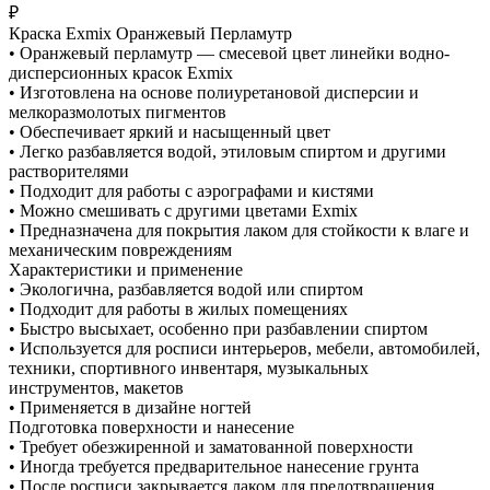
₽
Краска Exmix Оранжевый Перламутр
• Оранжевый перламутр — смесевой цвет линейки водно-
дисперсионных красок Exmix
• Изготовлена на основе полиуретановой дисперсии и
мелкоразмолотых пигментов
• Обеспечивает яркий и насыщенный цвет
• Легко разбавляется водой, этиловым спиртом и другими
растворителями
• Подходит для работы с аэрографами и кистями
• Можно смешивать с другими цветами Exmix
• Предназначена для покрытия лаком для стойкости к влаге и
механическим повреждениям
Характеристики и применение
• Экологична, разбавляется водой или спиртом
• Подходит для работы в жилых помещениях
• Быстро высыхает, особенно при разбавлении спиртом
• Используется для росписи интерьеров, мебели, автомобилей,
техники, спортивного инвентаря, музыкальных
инструментов, макетов
• Применяется в дизайне ногтей
Подготовка поверхности и нанесение
• Требует обезжиренной и заматованной поверхности
• Иногда требуется предварительное нанесение грунта
• После росписи закрывается лаком для предотвращения