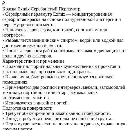
₽
Краска Exmix Серебристый Перламутр
• Серебряный перламутр Exmix — концентрированная
серебристая краска на основе полиуретановой дисперсии и
перламутрового пигмента.
• Наносится аэрографом, кисточкой, спонжиком или
изографом.
• Разбавляется медицинским спиртом, водой или водкой для
достижения нужной вязкости.
• После завершения работы покрывается лаком для защиты от
воды и других факторов.
Характеристики и применение
• Подходит для оригинальных художественных проектов и
как подложка для прозрачных кэнди-красок.
• Экологична, быстро высыхает, используется в жилых
помещениях.
• Применяется для росписи интерьеров, мебели, автомобилей,
техники, спортивного инвентаря, музыкальных
инструментов, макетов.
• Используется в дизайне ногтей.
Подготовка поверхности
• Требует обезжиренной и заматованной поверхности.
• Иногда требуется предварительное нанесение грунта.
• Перламутровые краски наносятся на подложку, окрашенную
другим цветом.