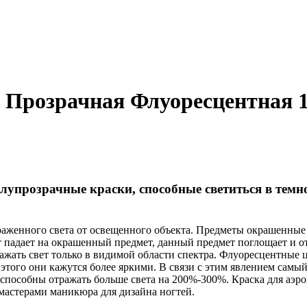
 Прозрачная Флуоресцентная 1
олупрозрачные краски, способные светиться в тем
раженного света от освещенного объекта. Предметы окрашенные
 падает на окрашенный предмет, данный предмет поглощает и от
ражать свет только в видимой области спектра. Флуоресцентны
ет этого они кажутся более яркими. В связи с этим явлением сам
способны отражать больше света на 200%-300%. Краска для аэрог
 мастерами маникюра для дизайна ногтей.