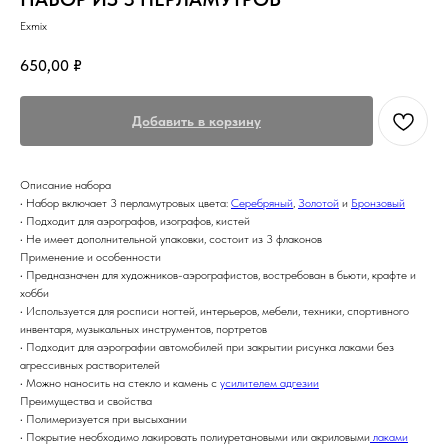
Exmix
650,00
₽
Добавить в корзину
Описание набора
• Набор включает 3 перламутровых цвета:
Серебряный
,
Золотой
и
Бронзовый
• Подходит для аэрографов, изографов, кистей
• Не имеет дополнительной упаковки, состоит из 3 флаконов
Применение и особенности
• Предназначен для художников-аэрографистов, востребован в бьюти, крафте и
хобби
• Используется для росписи ногтей, интерьеров, мебели, техники, спортивного
инвентаря, музыкальных инструментов, портретов
• Подходит для аэрографии автомобилей при закрытии рисунка лаками без
агрессивных растворителей
• Можно наносить на стекло и камень с
усилителем адгезии
Преимущества и свойства
• Полимеризуется при высыхании
• Покрытие необходимо лакировать полиуретановыми или акриловыми
лаками