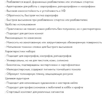
• Разбавляется водой, фирменным разбавителем или этиловым спиртом
• Адаптирован для работы с аэрографами, рапидографами и изографами
• Высокая износостойкость и устойчивость к УФ
• Обратимость, быстрая чистка аэрографа
• Быстрое высыхание при разбавлении спиртом или разбавителем
Удобство использования
• Практически не пахнет, можно работать без полумаски, но с респиратором
• Подходит для детских комнат
Рекомендации по нанесению
• Наносить на заматованную или загрунтованную обезжиренную поверхность
• Напыление тонкими слоями для быстрого высыхания
Характеристики набора
• Подходят для аэрографов, изографов, рапидографов
• Универсальны, но не для текстиля, кожи, силикона
• Безопасны, подтверждены экспертизами и сертификатами
• Мелкодисперсные, содержат пигменты тончайшего помола
• Образуют полимерную пленку, защищающую рисунок
Целевая аудитория
• Подходит для начинающих художников и мастеров нейла
• Подходит для профессионалов и любителей в хобби и крафте
• Стартовый комплект для различных сегментов