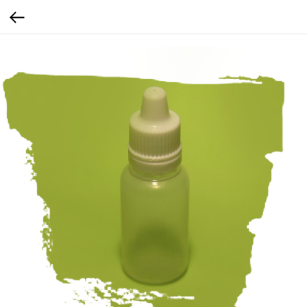
...
...