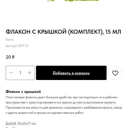
ФЛАКОН С КРЫШКОЙ (КОМПЛЕКТ), 15 МЛ
Exmix
Артикул:
BFP-15
20
₽
Добавить в корзину
Флакон с крышкой
Пластиковые флаконы дают большое удобство при эксплуатации их в рабочем
пространстве и транспортировке в них краски до места выполнения проекта.
Применяется как емкость для хранения, смешивания и разбавления красок, лаков
и других жидкостей в процессе художественных работ.
ДxШxВ: 25x25x71 мм