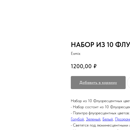
НАБОР ИЗ 10 ФЛ
Exmix
1200,00
₽
Добавить в корзину
Набор из 10 Флуоресцентных цве
• Набор состоит из 10 Флуоресце
• Палитра флуоресцентных цветов
Голубой
,
Зеленый
,
Белый
,
Прозрач
• Светятся под люминесцентными