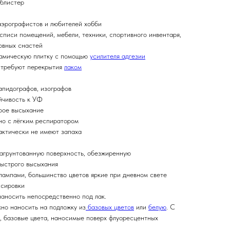
 блистер
аэрографистов и любителей хобби
списи помещений, мебели, техники, спортивного инвентаря,
овных снастей
рамическую плитку с помощью
усилителя адгезии
 требуют перекрытия
лаком
апидографов, изографов
ойчивость к УФ
трое высыхание
но с лёгким респиратором
рактически не имеют запаха
загрунтованную поверхность, обезжиренную
быстрого высыхания
лампами, большинство цветов яркие при дневном свете
ссировки
наносить непосредственно под лак.
жно наносить на подложку из
базовых цветов
или
белую
. С
е, базовые цвета, наносимые поверх флуоресцентных
.