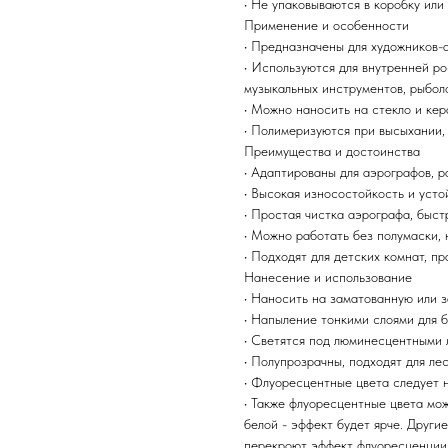
• Не упаковываются в коробку или
Применение и особенности
• Предназначены для художников-
• Используются для внутренней ро
музыкальных инструментов, рыбол
• Можно наносить на стекло и ке
• Полимеризуются при высыхании,
Преимущества и достоинства
• Адаптированы для аэрографов, р
• Высокая износостойкость и уст
• Простая чистка аэрографа, быс
• Можно работать без полумаски, 
• Подходят для детских комнат, п
Нанесение и использование
• Наносить на заматованную или 
• Напыление тонкими слоями для 
• Светятся под люминесцентными 
• Полупрозрачны, подходят для ле
• Флуоресцентные цвета следует 
• Также флуоресцентные цвета мо
белой - эффект будет ярче. Други
перекроют эффект флуоресценции