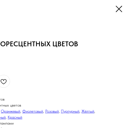
УОРЕСЦЕНТНЫХ ЦВЕТОВ
тов
нтных цветов
:
Оранжевый
,
Фиолетовый
,
Розовый
,
Пурпурный
,
Жёлтый
,
ный
,
Красный
 лампами