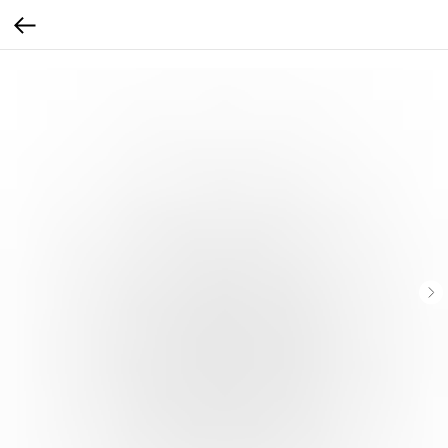
...
...