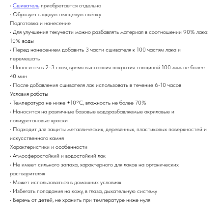
•
Сшиватель
приобретается отдельно
• Образует гладкую глянцевую плёнку
Подготовка и нанесение
• Для улучшения текучести можно разбавлять материал в соотношении 90% лака:
10% воды
• Перед нанесением добавить 3 части сшивателя к 100 частям лака и
перемешать
• Наносится в 2-3 слоя, время высыхания покрытия толщиной 100 мкм не более
40 мин
• После добавления сшивателя лак использовать в течение 6-10 часов
Условия работы
• Температура не ниже +10°С, влажность не более 70%
• Наносится на различные базовые водоразбавляемые акриловые и
полиуретановые краски
• Подходит для защиты металлических, деревянных, пластиковых поверхностей и
искусственного камня
Характеристики и особенности
• Атмосферостойкий и водостойкий лак
• Не имеет сильного запаха, характерного для лаков на органических
растворителях
• Может использоваться в домашних условиях
• Избегать попадания на кожу, в глаза, дыхательную систему
• Беречь от детей, не хранить при температуре ниже нуля