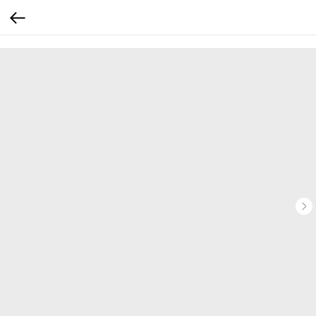
...
...