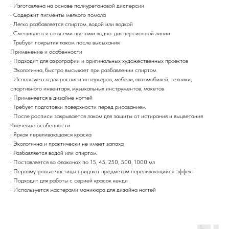
• Изготовлена на основе полиуретановой дисперсии
• Содержит пигменты мелкого помола
• Легко разбавляется спиртом, водой или водкой
• Смешивается со всеми цветами водно-дисперсионной линии
• Требует покрытия лаком после высыхания
Применение и особенности
• Подходит для аэрографии и оригинальных художественных проектов
• Экологична, быстро высыхает при разбавлении спиртом
• Используется для росписи интерьеров, мебели, автомобилей, техники,
спортивного инвентаря, музыкальных инструментов, макетов
• Применяется в дизайне ногтей
• Требует подготовки поверхности перед рисованием
• После росписи закрывается лаком для защиты от истирания и выцветания
Ключевые особенности
• Яркая переливающаяся краска
• Экологична и практически не имеет запаха
• Разбавляется водой или спиртом
• Поставляется во флаконах по 15, 45, 250, 500, 1000 мл
• Перламутровые частицы придают предметам переливающийся эффект
• Подходит для работы с серией красок кенди
• Используется мастерами маникюра для дизайна ногтей