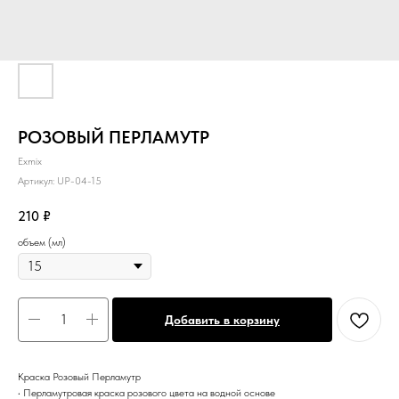
РОЗОВЫЙ ПЕРЛАМУТР
Exmix
Артикул:
UP-04-15
210
₽
объем (мл)
Добавить в корзину
Краска Розовый Перламутр
• Перламутровая краска розового цвета на водной основе