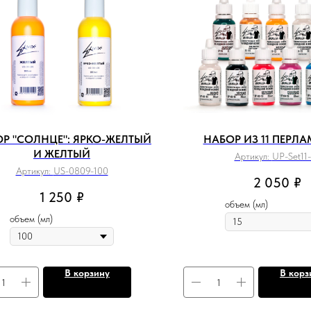
Р "СОЛНЦЕ": ЯРКО-ЖЕЛТЫЙ
НАБОР ИЗ 11 ПЕРЛ
И ЖЕЛТЫЙ
Артикул:
UP-Set11-
Артикул:
US-0809-100
2 050
₽
1 250
₽
объем (мл)
объем (мл)
В корзину
В корз