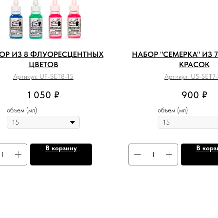
ОР ИЗ 8 ФЛУОРЕСЦЕНТНЫХ
НАБОР "СЕМЕРКА" ИЗ 
ЦВЕТОВ
КРАСОК
Артикул:
UF-SET8-15
Артикул:
US-SET7-
1 050
₽
900
₽
объем (мл)
объем (мл)
В корзину
В корз