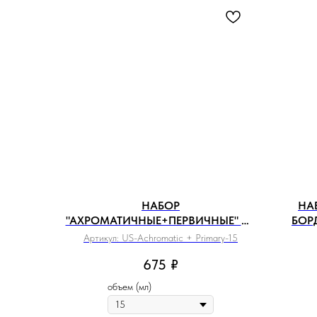
НАБОР
НА
"АХРОМАТИЧНЫЕ+ПЕРВИЧНЫЕ" ИЗ
БОР
5 БАЗОВЫХ ЦВЕТОВ
Артикул:
US-Achromatic + Primary-15
675
₽
объем (мл)