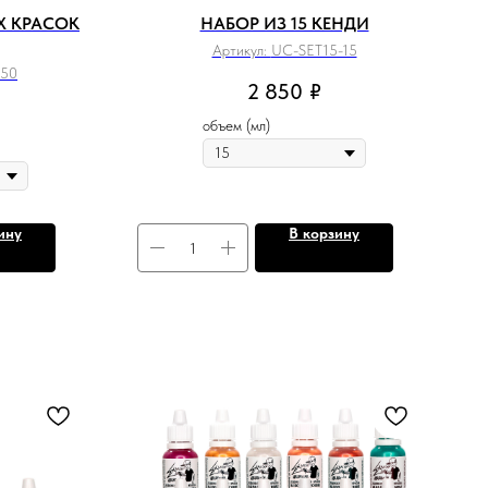
Х КРАСОК
НАБОР ИЗ 15 КЕНДИ
Артикул:
UC-SET15-15
-50
2 850
₽
объем (мл)
ину
В корзину