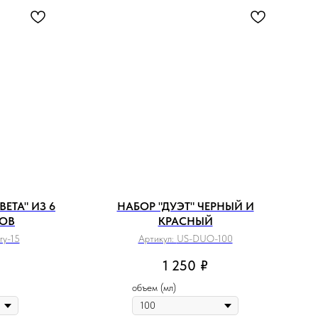
ЕТА" ИЗ 6
НАБОР "ДУЭТ" ЧЕРНЫЙ И
ТОВ
КРАСНЫЙ
ry-15
Артикул:
US-DUO-100
1 250
₽
объем (мл)