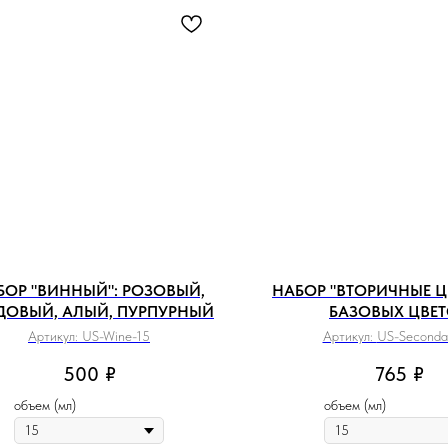
БОР "ВИННЫЙ": РОЗОВЫЙ,
НАБОР "ВТОРИЧНЫЕ ЦВ
ДОВЫЙ, АЛЫЙ, ПУРПУРНЫЙ
БАЗОВЫХ ЦВЕ
Артикул:
US-Wine-15
Артикул:
US-Seconda
500
₽
765
₽
объем (мл)
объем (мл)