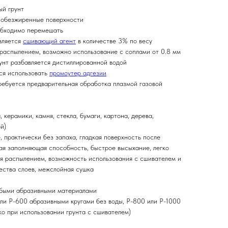
й грунт
и обезжиренные поверхности
обходимо перемешать
авляется
сшивающий агент
в количестве 3% по весу
 распылением, возможно использование с соплами от 0.8 мм
рунт разбавляется дистиллированной водой
тся использовать
промоутер адгезии
требуется предварительная обработка плазмой газовой
, керамики, камня, стекла, бумаги, картона, дерева,
й)
, практически без запаха, гладкая поверхность после
кая заполняющая способность, быстрое высыхание, легко
я распылением, возможность использования с сшивателем и
ества слоев, межслойная сушка
юбыми абразивными материалами
или Р-600 абразивными кругами без воды, Р-800 или Р-1000
ко при использовании грунта с сшивателем)