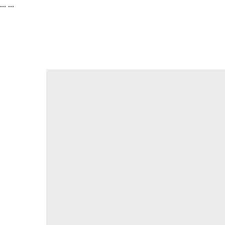
...
...