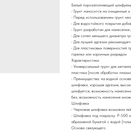
Белый порозаполняющий шлифуемы
• Грунт наносится на очищенные 
• Перед использованием грунт не
• Для водостойкого покрытия доб
• Грунт разработан для нанесения
• Для сопел меньшего диаметра г
• Для лучшей адгезии рекомендуе
• Для пластиковых поверхностей 
горелки или коронным разрядом
Характеристики
• Универсальный грунт для металла
пластика (после обработки плазмо
• Преимущества: на водной основе
шлифовки, хорошая адгезия, высо
шлифуется, возможность нанесени
без, возможность нанесения множ
Шлифовка
• Черновая шлифовка возможна л
• Шлифовка под покраску: Р-500 
абразивной бумагой с водой (толь
Основа связующего