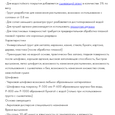
• Для водостойкого покрытия добавляется
сшивающий агент
в количестве 3% по
весу
• Грунт разработан для нанесения распылением, возможно использование с
соплами от 0.8 мм
• Для сопел меньшего диаметра грунт разбавляется дистиллированной водой
• Для лучшей адгезии рекомендуется использовать
промоутер адгезии
• Для пластиковых поверхностей требуется предварительная обработка плазмой
газовой горелки или коронным разрядом
Характеристики
• Универсальный грунт для металла, керамики, камня, стекла, бумаги, картона,
дерева, пластика (после обработки плазмой)
• Преимущества: на водной основе, практически без запаха, гладкая поверхность
после шлифовки, хорошая адгезия, высокая заполняющая способность, быстрое
высыхание, легко шлифуется, возможность нанесения распылением, возможность
использования с сшивателем и без, возможность нанесения множества слоев,
межслойная сушка
Шлифовка
• Черновая шлифовка возможна любыми абразивными материалами
• Шлифовка под покраску: Р-500 или Р-600 абразивными кругами без воды,
Р-800 или Р-1000 абразивной бумагой с водой (только при использовании
грунта с сшивателем)
Основа связующего
• Акриловая дисперсия специального назначения
Время высыхания
• На отлип 30-40 минут в зависимости от температуры и влажности