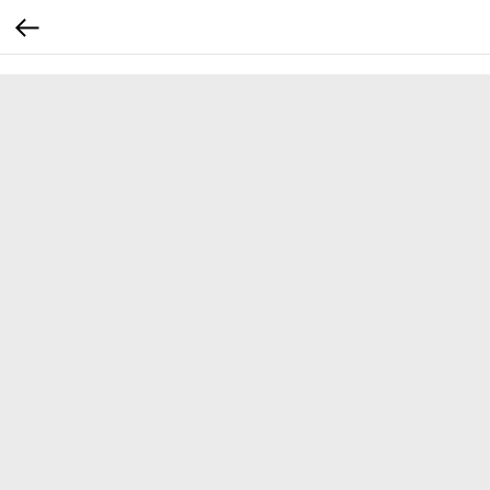
...
...