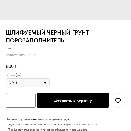
ШЛИФУЕМЫЙ ЧЕРНЫЙ ГРУНТ
ПОРОЗАПОЛНИТЕЛЬ
Exmix
Артикул:
UFA-03-250
800
₽
объем (мл)
Добавить в корзину
Чёрный порозаполняющий шлифуемый грунт
• Грунт наносится на очищенные и обезжиренные поверхности
• Перед использованием грунт необходимо перемешать