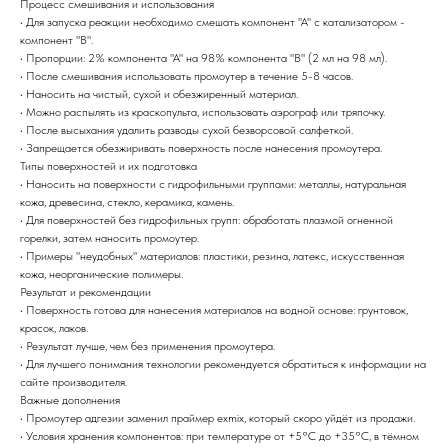
Процесс смешивания и использования
• Для запуска реакции необходимо смешать компонент "А" с катализатором -
компонент "B".
• Пропорции: 2% компонента "А" на 98% компонента "B" (2 мл на 98 мл).
• После смешивания использовать промоутер в течение 5-8 часов.
• Наносить на чистый, сухой и обезжиренный материал.
• Можно распылять из краскопульта, использовать аэрограф или тряпочку.
• После высыхания удалить разводы сухой безворсовой салфеткой.
• Запрещается обезжиривать поверхность после нанесения промоутера.
Типы поверхностей и их подготовка
• Наносить на поверхности с гидрофильными группами: металлы, натуральная
кожа, древесина, стекло, керамика, камень.
• Для поверхностей без гидрофильных групп: обработать плазмой огненной
горелки, затем наносить промоутер.
• Примеры "неудобных" материалов: пластики, резина, латекс, искусственная
кожа, неорганические полимеры.
Результат и рекомендации
• Поверхность готова для нанесения материалов на водной основе: грунтовок,
красок, лаков.
• Результат лучше, чем без применения промоутера.
• Для лучшего понимания технологии рекомендуется обратиться к информации на
сайте производителя.
Важные дополнения
• Промоутер адгезии заменил праймер exmix, который скоро уйдёт из продажи.
• Условия хранения компонентов: при температуре от +5°С до +35°С, в тёмном