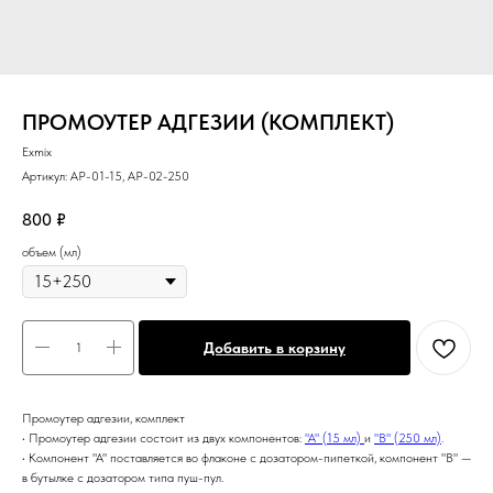
ПРОМОУТЕР АДГЕЗИИ (КОМПЛЕКТ)
Exmix
Артикул:
AP-01-15, AP-02-250
800
₽
объем (мл)
Добавить в корзину
Промоутер адгезии, комплект
• Промоутер адгезии состоит из двух компонентов:
"А" (15 мл)
и
"B" (250 мл)
.
• Компонент "А" поставляется во флаконе с дозатором-пипеткой, компонент "B" —
в бутылке с дозатором типа пуш-пул.