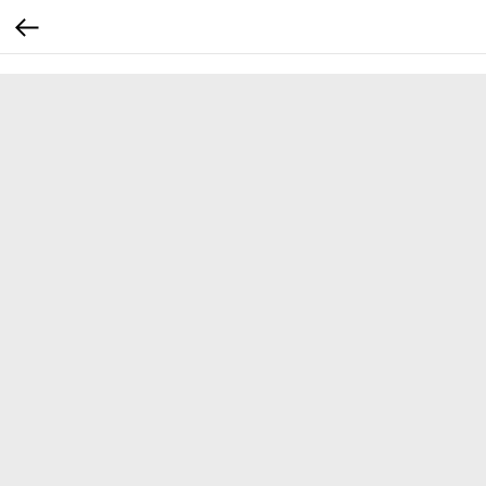
...
...