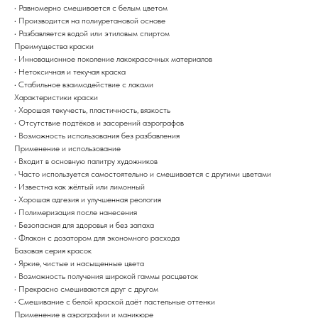
• Равномерно смешивается с белым цветом
• Производится на полиуретановой основе
• Разбавляется водой или этиловым спиртом
Преимущества краски
• Инновационное поколение лакокрасочных материалов
• Нетоксичная и текучая краска
• Стабильное взаимодействие с лаками
Характеристики краски
• Хорошая текучесть, пластичность, вязкость
• Отсутствие подтёков и засорений аэрографов
• Возможность использования без разбавления
Применение и использование
• Входит в основную палитру художников
• Часто используется самостоятельно и смешивается с другими цветами
• Известна как жёлтый или лимонный
• Хорошая адгезия и улучшенная реология
• Полимеризация после нанесения
• Безопасная для здоровья и без запаха
• Флакон с дозатором для экономного расхода
Базовая серия красок
• Яркие, чистые и насыщенные цвета
• Возможность получения широкой гаммы расцветок
• Прекрасно смешиваются друг с другом
• Смешивание с белой краской даёт пастельные оттенки
Применение в аэрографии и маникюре