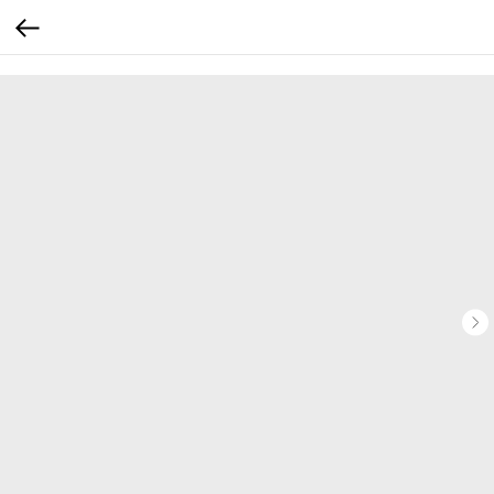
...
...