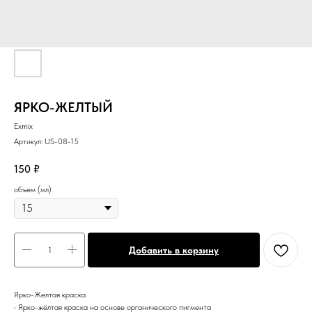
ЯРКО-ЖЕЛТЫЙ
Exmix
Артикул:
US-08-15
150
₽
объем (мл)
Добавить в корзину
Ярко-Желтая краска
• Ярко-жёлтая краска на основе органического пигмента