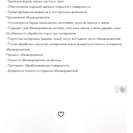
• Удаление жиров, масел, частиц и пыли
• Обеспечение хорошей адгезии покрытия к поверхности
• Предотвращение дефектов и посторонних включений
Применение обезжиривателя
• Используется перед нанесением шпатлёвок, грунтов, красок и лаков
• Подходит для обезжиривания металла, пластика, камня, стекла, дерева, кожи
Особенности обработки пористых материалов
• Пористые материалы (дерево, кожа) могут впитывать часть обезжиривателя
• После обработки пористых материалов нужно дождаться полного испарения
обезжиривателя
Процесс обезжиривания
• Нанести обезжириватель на ветошь
• Протереть обрабатываемую поверхность
• Дождаться полного испарения обезжиривателя