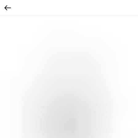
...
...