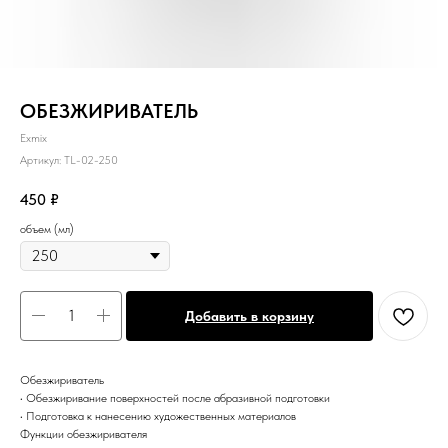
ОБЕЗЖИРИВАТЕЛЬ
Exmix
Артикул:
TL-02-250
450
₽
объем (мл)
Добавить в корзину
Обезжириватель
• Обезжиривание поверхностей после абразивной подготовки
• Подготовка к нанесению художественных материалов
Функции обезжиривателя