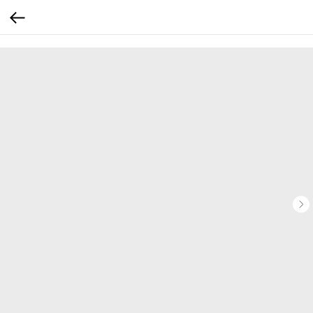
...
...