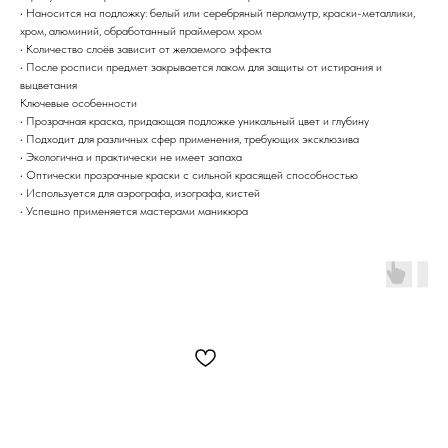
• Наносится на подложку: белый или серебряный перламутр, краски-металлики,
хром, алюминий, обработанный праймером хром
• Количество слоёв зависит от желаемого эффекта
• После росписи предмет закрывается лаком для защиты от истирания и
выцветания
Ключевые особенности
• Прозрачная краска, придающая подложке уникальный цвет и глубину
• Подходит для различных сфер применения, требующих эксклюзива
• Экологична и практически не имеет запаха
• Оптически прозрачные краски с сильной красящей способностью
• Используется для аэрографа, изографа, кистей
• Успешно применяется мастерами маникюра