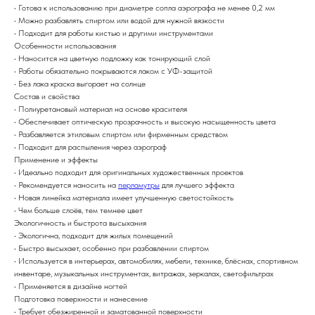
• Готова к использованию при диаметре сопла аэрографа не менее 0,2 мм
• Можно разбавлять спиртом или водой для нужной вязкости
• Подходит для работы кистью и другими инструментами
Особенности использования
• Наносится на цветную подложку как тонирующий слой
• Работы обязательно покрываются лаком с УФ-защитой
• Без лака краска выгорает на солнце
Состав и свойства
• Полиуретановый материал на основе красителя
• Обеспечивает оптическую прозрачность и высокую насыщенность цвета
• Разбавляется этиловым спиртом или фирменным средством
• Подходит для распыления через аэрограф
Применение и эффекты
• Идеально подходит для оригинальных художественных проектов
• Рекомендуется наносить на
перламутры
для лучшего эффекта
• Новая линейка материала имеет улучшенную светостойкость
• Чем больше слоёв, тем темнее цвет
Экологичность и быстрота высыхания
• Экологична, подходит для жилых помещений
• Быстро высыхает, особенно при разбавлении спиртом
• Используется в интерьерах, автомобилях, мебели, технике, блёснах, спортивном
инвентаре, музыкальных инструментах, витражах, зеркалах, светофильтрах
• Применяется в дизайне ногтей
Подготовка поверхности и нанесение
• Требует обезжиренной и заматованной поверхности