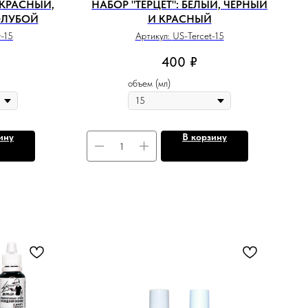
 КРАСНЫЙ,
НАБОР "ТЕРЦЕТ": БЕЛЫЙ, ЧЕРНЫЙ
ОЛУБОЙ
И КРАСНЫЙ
y-15
Артикул:
US-Tercet-15
400
₽
объем (мл)
ину
В корзину