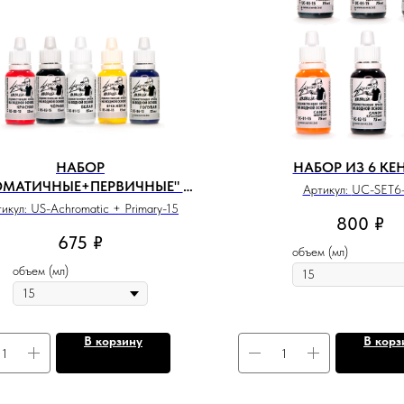
НАБОР
НАБОР ИЗ 6 КЕ
ОМАТИЧНЫЕ+ПЕРВИЧНЫЕ" ИЗ
Артикул:
UC-SET6-
5 БАЗОВЫХ ЦВЕТОВ
тикул:
US-Achromatic + Primary-15
800
₽
675
₽
объем (мл)
объем (мл)
В корзину
В корз