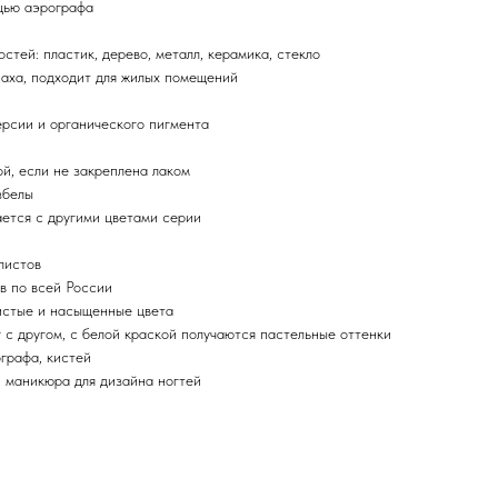
щью аэрографа
стей: пластик, дерево, металл, керамика, стекло
паха, подходит для жилых помещений
ерсии и органического пигмента
й, если не закреплена лаком
збелы
ается с другими цветами серии
листов
в по всей России
чистые и насыщенные цвета
 с другом, с белой краской получаются пастельные оттенки
ографа, кистей
 маникюра для дизайна ногтей