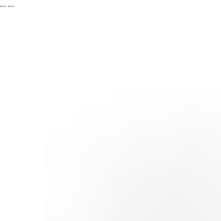
...
...