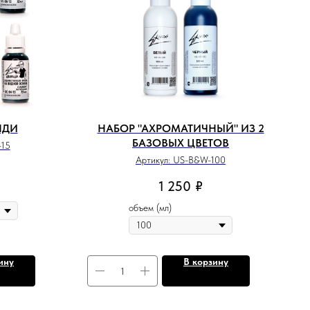
НДИ
НАБОР "АХРОМАТИЧНЫЙ" ИЗ 2
БАЗОВЫХ ЦВЕТОВ
15
Артикул:
US-B&W-100
1 250
₽
объем (мл)
ину
В корзину