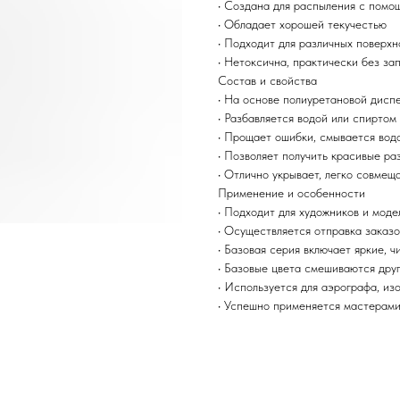
• Создана для распыления с помо
• Обладает хорошей текучестью
• Подходит для различных поверхно
• Нетоксична, практически без за
Состав и свойства
• На основе полиуретановой дисп
• Разбавляется водой или спиртом
• Прощает ошибки, смывается водо
• Позволяет получить красивые ра
• Отлично укрывает, легко совмещ
Применение и особенности
• Подходит для художников и моде
• Осуществляется отправка заказо
• Базовая серия включает яркие, 
• Базовые цвета смешиваются друг
• Используется для аэрографа, из
• Успешно применяется мастерами