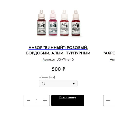
НАБОР "ВИННЫЙ": РОЗОВЫЙ,
БОРДОВЫЙ, АЛЫЙ, ПУРПУРНЫЙ
"АХР
Артикул:
US-Wine-15
Ар
500
₽
объем (мл)
В корзину