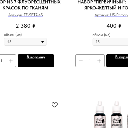
ОР ИЗ 7 ФЛУОРЕСЦЕНТНЫХ
НАБОР "ПЕРВИЧНЫЙ":
КРАСОК ПО ТКАНЯМ
ЯРКО-ЖЕЛТЫЙ И Г
Артикул:
TF-SET7-45
Артикул:
US-Primar
2 380
₽
400
₽
объем (мл)
объем (мл)
В корзину
В корз