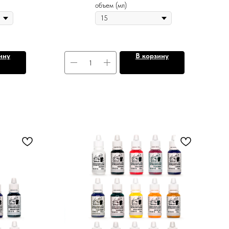
объем (мл)
ину
В корзину