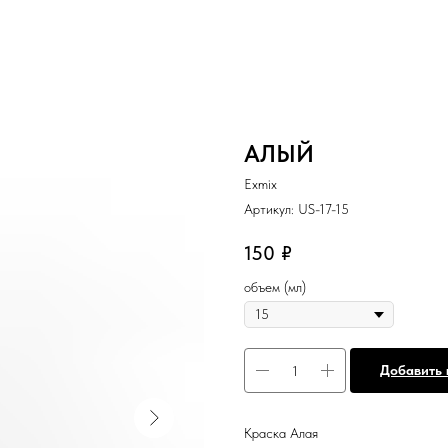
АЛЫЙ
Exmix
Артикул:
US-17-15
150
₽
объем (мл)
Добавить 
Краска Алая