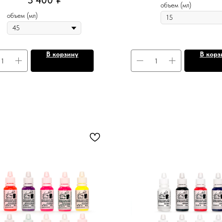
3 400
₽
объем (мл)
объем (мл)
В корзину
В корз