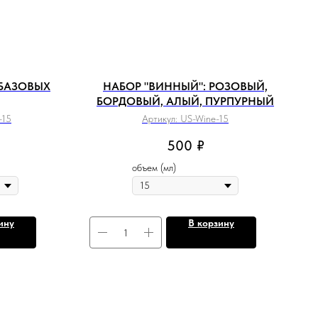
 БАЗОВЫХ
НАБОР "ВИННЫЙ": РОЗОВЫЙ,
БОРДОВЫЙ, АЛЫЙ, ПУРПУРНЫЙ
-15
Артикул:
US-Wine-15
500
₽
объем (мл)
ину
В корзину