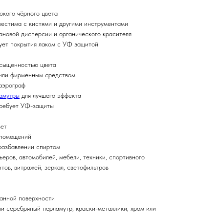
бокого чёрного цвета
вместима с кистями и другими инструментами
тановой дисперсии и органического красителя
бует покрытия лаком с УФ защитой
асыщенностью цвета
 или фирменным средством
 аэрограф
амутры
для лучшего эффекта
 требует УФ-защиты
вет
х помещений
 разбавлении спиртом
ьеров, автомобилей, мебели, техники, спортивного
тов, витражей, зеркал, светофильтров
ванной поверхности
ли серебряный перламутр, краски-металлики, хром или