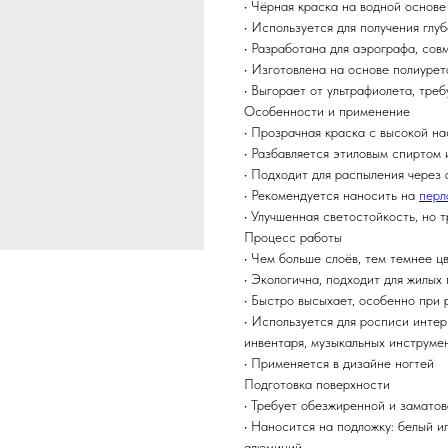
• Чёрная краска на водной основе
• Используется для получения глу
• Разработана для аэрографа, со
• Изготовлена на основе полиуре
• Выгорает от ультрафиолета, тре
Особенности и применение
• Прозрачная краска с высокой н
• Разбавляется этиловым спиртом
• Подходит для распыления через
• Рекомендуется наносить на
перл
• Улучшенная светостойкость, но
Процесс работы
• Чем больше слоёв, тем темнее ц
• Экологична, подходит для жилы
• Быстро высыхает, особенно при
• Используется для росписи интер
инвентаря, музыкальных инструмен
• Применяется в дизайне ногтей
Подготовка поверхности
• Требует обезжиренной и замато
• Наносится на подложку: белый и
алюминий