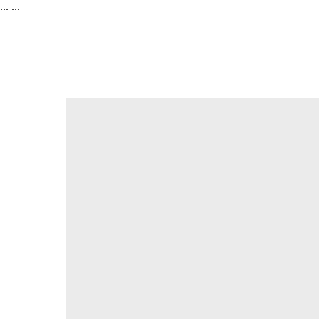
...
...