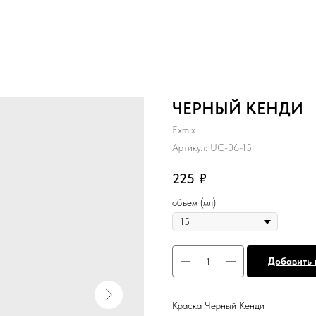
ЧЕРНЫЙ КЕНДИ
Exmix
Артикул:
UC-06-15
225
₽
объем (мл)
Добавить 
Краска Черный Кенди