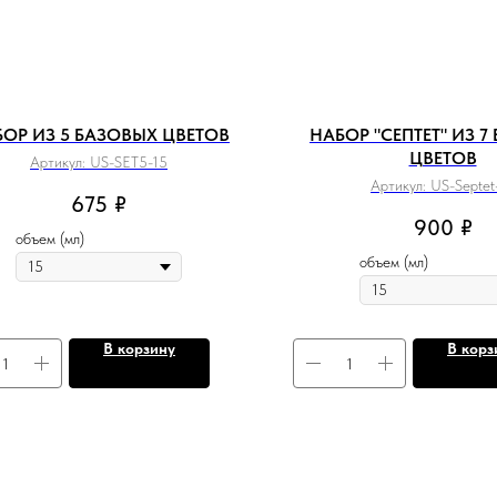
ОР ИЗ 5 БАЗОВЫХ ЦВЕТОВ
НАБОР "СЕПТЕТ" ИЗ 7
ЦВЕТОВ
Артикул:
US-SET5-15
Артикул:
US-Septet
675
₽
900
₽
объем (мл)
объем (мл)
В корзину
В корз