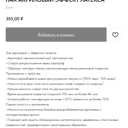
Exmix
350,00
₽
Добавить в корзину
Лак акриловый с эффектом латекса
• Акриловый однокомпонентный тактильный лак
• Создан для распыления через аэрограф
• Образует матовую плёнку, напоминающую мягкое резиновое покрытие
Применение и свойства
• Можно доразбавлять водой для улучшения текучести (90% лака : 10% воды)
• Наносится в один слой или в несколько слоёв "мокрый по мокрому"
• Нельзя наносить новый слой на уже высохший лак
• Время высыхания покрытия толщиной 100 мкм не более 40 мин
• Условия работы: температура не ниже +10°С, влажность не более 70%
Совместимость и применение
• Наносится на различные базовые водоразбавляемые акриловые и
полиуретановые краски
• Подходит для защиты обезжиренных металлических, деревянных, пластиковых
поверхностей, предварительно заматованных абразивом